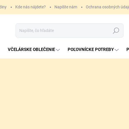
diny
Kde nás nájdete?
Napíšte nám
Ochrana osobných údaj
Hľadať
VČELÁRSKE OBLEČENIE
POĽOVNÍCKE POTREBY
P