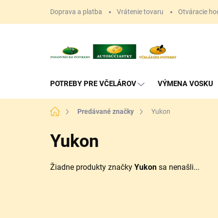
Prejsť
Doprava a platba
Vrátenie tovaru
Otváracie ho
na
obsah
POTREBY PRE VČELÁROV
VÝMENA VOSKU
Domov
Predávané značky
Yukon
Yukon
Žiadne produkty značky
Yukon
sa nenašli...