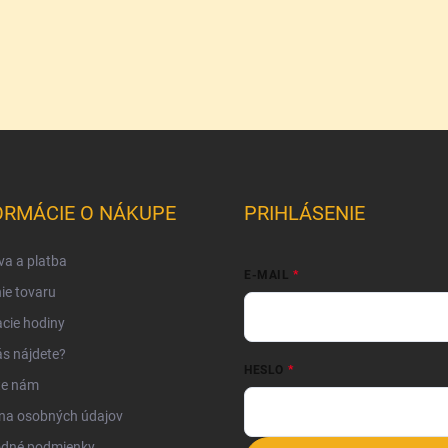
ORMÁCIE O NÁKUPE
PRIHLÁSENIE
a a platba
E-MAIL
ie tovaru
cie hodiny
s nájdete?
HESLO
te nám
na osobných údajov
dné podmienky