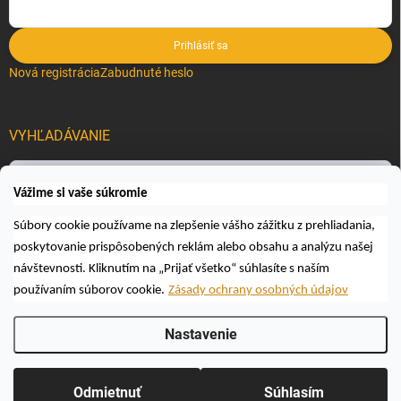
Prihlásiť sa
Nová registrácia
Zabudnuté heslo
VYHĽADÁVANIE
Hľadať
Vážime si vaše súkromie
Súbory cookie používame na zlepšenie vášho zážitku z prehliadania,
poskytovanie prispôsobených reklám alebo obsahu a analýzu našej
návštevnosti. Kliknutím na „Prijať všetko“ súhlasíte s naším
používaním súborov cookie.
Zásady ochrany osobných údajov
Copyright 2026
Včelárske a poľovnícke potreby AUTOSPOL O.K., s.r.o.
.
Nastavenie
Všetky práva vyhradené.
Upraviť nastavenie cookies
Vytvoril Shoptet
Odmietnuť
Súhlasím