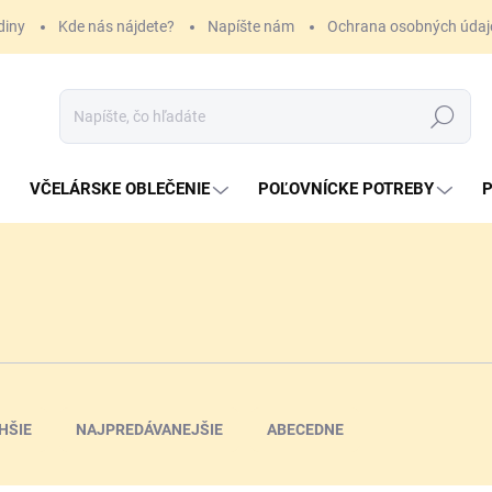
diny
Kde nás nájdete?
Napíšte nám
Ochrana osobných údaj
Hľadať
VČELÁRSKE OBLEČENIE
POĽOVNÍCKE POTREBY
P
HŠIE
NAJPREDÁVANEJŠIE
ABECEDNE