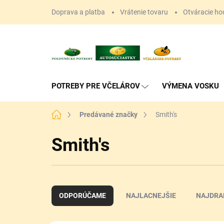
Prejsť
Doprava a platba
Vrátenie tovaru
Otváracie ho
na
obsah
POTREBY PRE VČELÁROV
VÝMENA VOSKU
Domov
Predávané značky
Smith's
Smith's
R
a
ODPORÚČAME
NAJLACNEJŠIE
NAJDRA
d
e