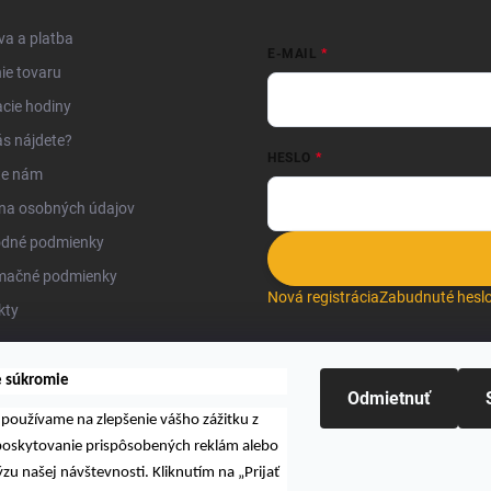
i
s
a a platba
u
E-MAIL
ie tovaru
cie hodiny
s nájdete?
HESLO
te nám
na osobných údajov
dné podmienky
mačné podmienky
Nová registrácia
Zabudnuté hesl
kty
e súkromie
Odmietnuť
používame na zlepšenie vášho zážitku z
Hľadať
 poskytovanie prispôsobených reklám alebo
zu našej návštevnosti. Kliknutím na „Prijať