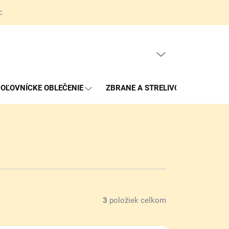
ov
Obchodné podmienky
Reklamačné podmienky
Kontakty
PRÁZDNY KOŠÍK
NÁKUPNÝ
KOŠÍK
OĽOVNÍCKE OBLEČENIE
ZBRANE A STRELIVO
3
položiek celkom