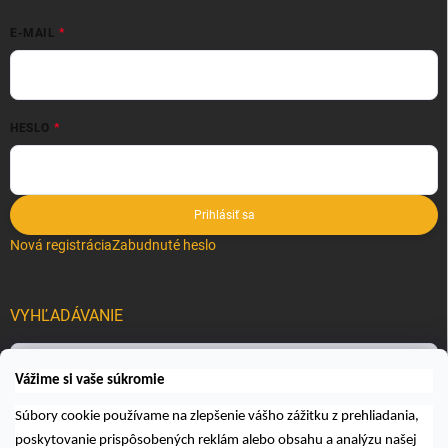
E-MAIL
HESLO
Prihlásiť sa
Nová registrácia
Zabudnuté heslo
VYHĽADÁVANIE
Hľadať
Vážime si vaše súkromie
Súbory cookie používame na zlepšenie vášho zážitku z prehliadania,
poskytovanie prispôsobených reklám alebo obsahu a analýzu našej