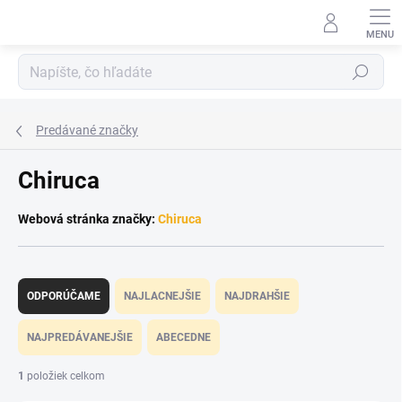
Prejsť
na
obsah
Hľadať
Predávané značky
Chiruca
Webová stránka značky:
Chiruca
R
a
ODPORÚČAME
NAJLACNEJŠIE
NAJDRAHŠIE
d
e
NAJPREDÁVANEJŠIE
ABECEDNE
n
i
1
položiek celkom
e