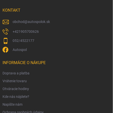
t
i
KONTAKT
e
obchod
@
autospolok.sk
+421905700626
052/4522177
Autospol
INFORMÁCIE O NÁKUPE
Doprava a platba
Vrátenie tovaru
Otváracie hodiny
Kde nás nájdete?
Napíšte nám
Ochrana osobných údajov