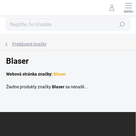
Prejsť
na
obsah
Hľadať
Predávané značky
Blaser
Webová stránka značky:
Blaser
Žiadne produkty značky
Blaser
sa nenašli...
Z
á
p
ä