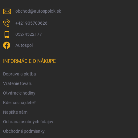
e
k
y
obchod
@
autospolok.sk
v
ý
+421905700626
p
052/4522177
i
s
Autospol
u
INFORMÁCIE O NÁKUPE
Doprava a platba
Vrátenie tovaru
Otváracie hodiny
Kde nás nájdete?
Napíšte nám
Ochrana osobných údajov
Obchodné podmienky