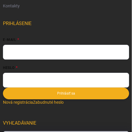
Kontakty
PRIHLÁSENIE
E-MAIL
HESLO
Prihlásiť sa
Nová registrácia
Zabudnuté heslo
VYHĽADÁVANIE