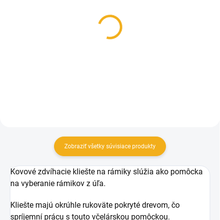
SKLADOM
SKLADOM
Rámikové prírezy B -
Metlička včelárska s
lipové
rozperákom
0,75 €
9,50 €
od
Detail
Do košíka
Zobraziť všetky súvisiace produkty
Kovové zdvíhacie kliešte na rámiky slúžia ako pomôcka
na vyberanie rámikov z úľa.
Kliešte majú okrúhle rukoväte pokryté drevom, čo
spríjemní prácu s touto včelárskou pomôckou.