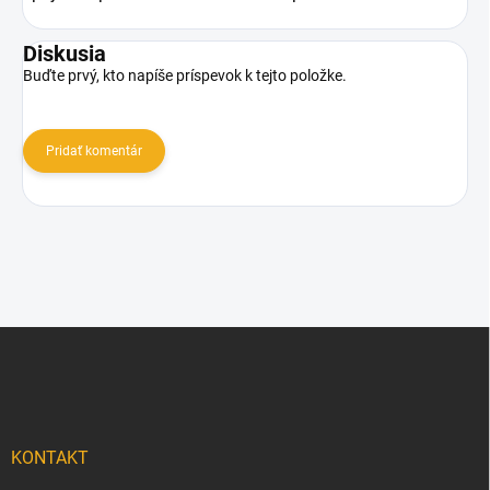
Diskusia
Buďte prvý, kto napíše príspevok k tejto položke.
Pridať komentár
Z
á
p
ä
t
i
KONTAKT
e