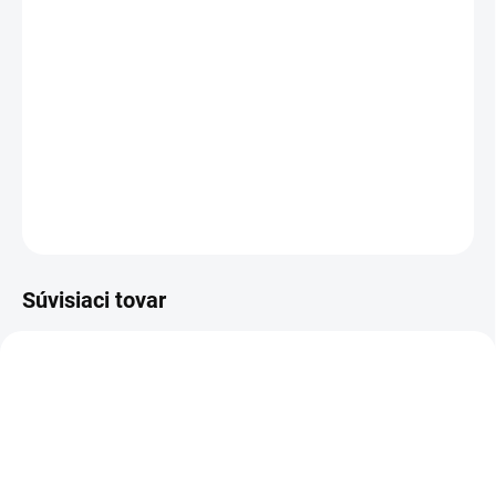
DORUČENIA
−
+
Pridať do košíka
Šikovná pomôcka na vyberanie rámikov z úľa.
DETAILNÉ INFORMÁCIE
OPÝTAŤ SA
Súvisiaci tovar