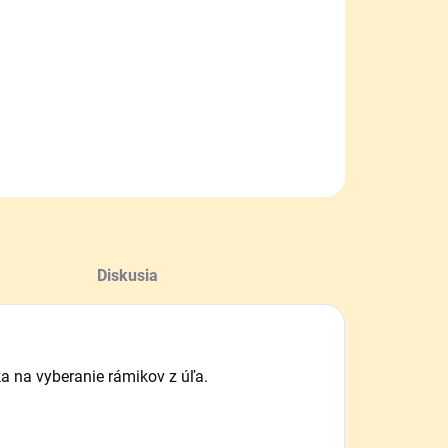
−
+
Pridať do košíka
ILNÉ INFORMÁCIE
OPÝTAŤ SA
Diskusia
a na vyberanie rámikov z úľa.