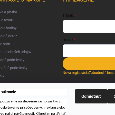
a a platba
E-MAIL
ie tovaru
cie hodiny
s nájdete?
HESLO
te nám
na osobných údajov
dné podmienky
mačné podmienky
Nová registrácia
Zabudnuté hesl
kty
e súkromie
Odmietnuť
používame na zlepšenie vášho zážitku z
Hľadať
 poskytovanie prispôsobených reklám alebo
zu našej návštevnosti. Kliknutím na „Prijať