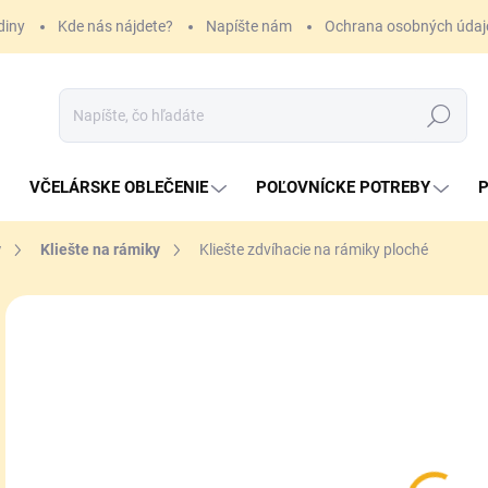
diny
Kde nás nájdete?
Napíšte nám
Ochrana osobných údaj
Hľadať
VČELÁRSKE OBLEČENIE
POĽOVNÍCKE POTREBY
P
y
Kliešte na rámiky
Kliešte zdvíhacie na rámiky ploché
4 
Jedn
SK
cena
MÔŽ
DO:
11.
MOŽ
DOR