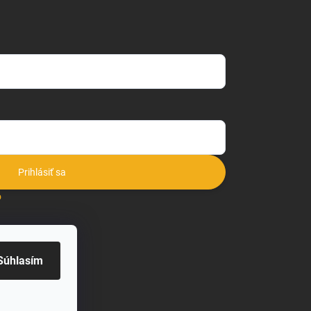
Prihlásiť sa
o
Súhlasím