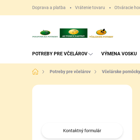
Prejsť
Doprava a platba
Vrátenie tovaru
Otváracie ho
na
obsah
POTREBY PRE VČELÁROV
VÝMENA VOSKU
Domov
Potreby pre včelárov
Včelárske pomôck
B
o
Máte otázku?
č
n
Obráťte sa na nás.
ý
p
a
Kontaktný formulár
n