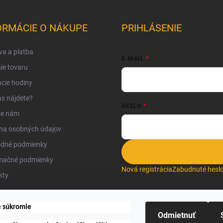
ORMÁCIE O NÁKUPE
PRIHLÁSENIE
a a platba
E-MAIL
ie tovaru
cie hodiny
s nájdete?
HESLO
te nám
na osobných údajov
dné podmienky
mačné podmienky
Nová registrácia
Zabudnuté hesl
kty
e súkromie
Odmietnuť