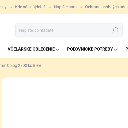
diny
Kde nás nájdete?
Napíšte nám
Ochrana osobných údaj
Hľadať
VČELÁRSKE OBLEČENIE
POĽOVNÍCKE POTREBY
P
6mm 0,25g 2700 ks Biele
ZNAČKA:
ELITE FORCE
8,
Jedn
SK
cena
MÔŽ
DO:
11.