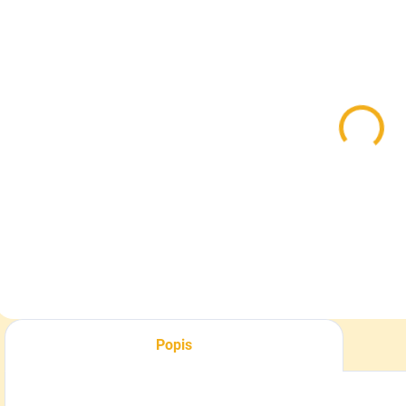
SKLADOM
Walther
Bombička CO2
12g Olejová
1,80 €
Do košíka
Popis