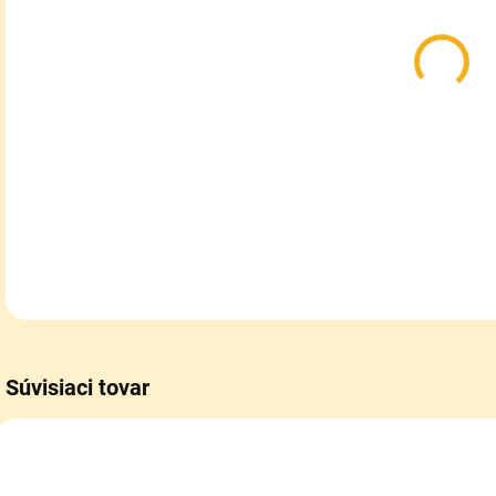
MOŽ
DOR
Prof
biel
DETA
Súvisiaci tovar