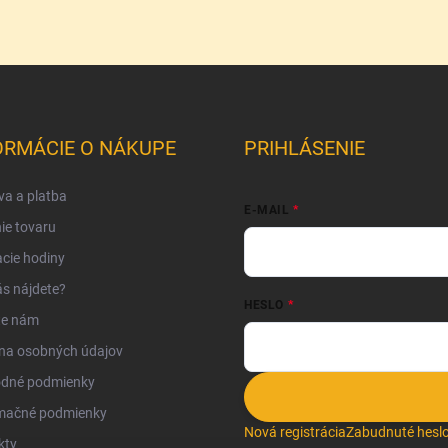
ORMÁCIE O NÁKUPE
PRIHLÁSENIE
a a platba
E-MAIL
ie tovaru
cie hodiny
s nájdete?
HESLO
te nám
na osobných údajov
dné podmienky
mačné podmienky
Nová registrácia
Zabudnuté hesl
kty