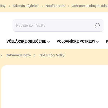
diny
Kde nás nájdete?
Napíšte nám
Ochrana osobných údaj
Hľadať
VČELÁRSKE OBLEČENIE
POĽOVNÍCKE POTREBY
P
Zatváracie nože
Nôž Príbor Veľký
8,
Jedn
SK
cena
MÔŽ
DO:
11.
MOŽ
DOR