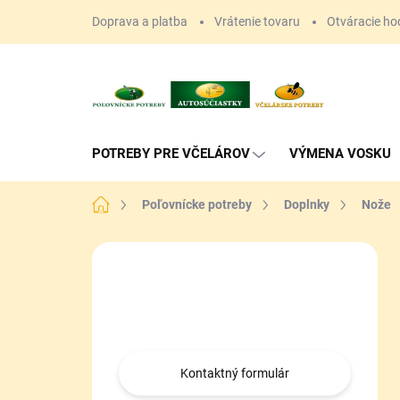
Prejsť
Doprava a platba
Vrátenie tovaru
Otváracie ho
na
obsah
POTREBY PRE VČELÁROV
VÝMENA VOSKU
Domov
Poľovnícke potreby
Doplnky
Nože
B
o
Máte otázku?
č
n
Obráťte sa na nás.
ý
p
a
Kontaktný formulár
n