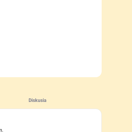
−
+
Pridať do košíka
dací vreckový nerezový turistický príbor 6 v jednom.
ILNÉ INFORMÁCIE
OPÝTAŤ SA
Diskusia
m.