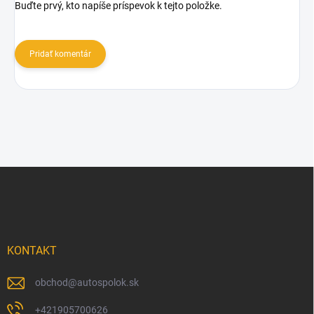
Buďte prvý, kto napíše príspevok k tejto položke.
Pridať komentár
Z
á
p
ä
t
i
KONTAKT
e
obchod
@
autospolok.sk
+421905700626