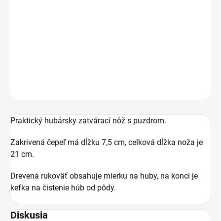
−
+
Pridať do košíka
Praktický hubársky zatvárací nôž s puzdrom.
DETAILNÉ INFORMÁCIE
OPÝTAŤ SA
Praktický hubársky zatvárací nôž s puzdrom.
Zakrivená čepeľ má dĺžku 7,5 cm, celková dĺžka noža je
21 cm.
Drevená rukoväť obsahuje mierku na huby, na konci je
kefka na čistenie húb od pôdy.
Diskusia