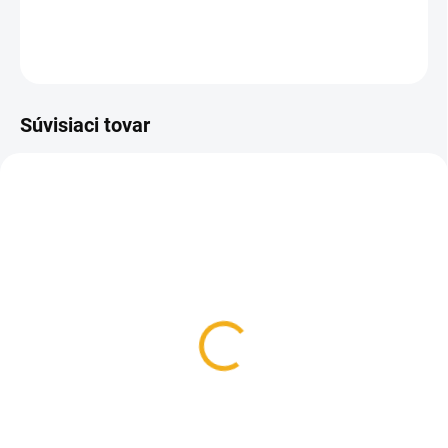
DETAILNÉ INFORMÁCIE
OPÝTAŤ SA
Súvisiaci tovar
SKLADOM
SKLADOM
Olej mediciálny
Kartuša plynová 190 g
6,50 €
2,50 €
Do košíka
Do košíka