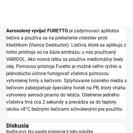
Aerosolový vyvíjač
FURETTO
je zadymovací aplikátor
liečiva a používa sa na preliečenie včelstiev proti
klieštikom (Varroa Destructor). Liečivá, ktoré sa aplikujú z
tohto prístroja sú na báze amitrázu, u nás používaný
VARIDOL. Ako nosná látka sa používa medicinálny biely
olej. Pomocou prístroja Furetto je možné veľmi rýchlo a
jednoducho účinne fumigovať včelstvá pomocou
vytvorenej hmly s liečivom. Splyňovanie nosného média s
liečivom zabezpečuje špeciálny horák na PB, ktorý vháňa
vytvorený aerosól priamo do letáča. Ošetrenie jedného
včelstva trvá cca 2 sekundy a prevádza sa do teploty
okolia +8°C bežnými liečivami schválenými pre použiti
e.
Diskusia
Buďte prvý, kto napíše príspevok k tejto položke.