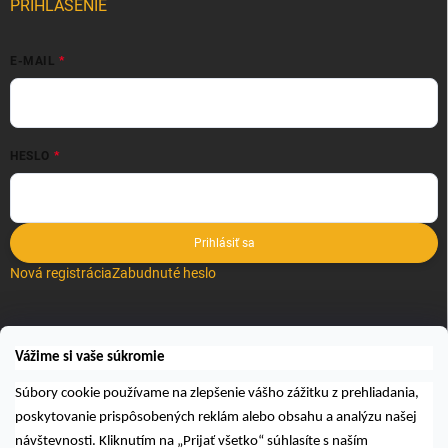
PRIHLÁSENIE
E-MAIL
HESLO
Prihlásiť sa
Nová registrácia
Zabudnuté heslo
VYHĽADÁVANIE
Vážime si vaše súkromie
Hľadať
Súbory cookie používame na zlepšenie vášho zážitku z prehliadania,
poskytovanie prispôsobených reklám alebo obsahu a analýzu našej
návštevnosti. Kliknutím na „Prijať všetko“ súhlasíte s naším