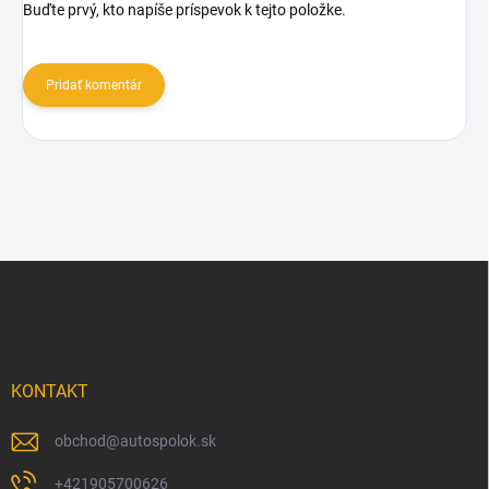
Buďte prvý, kto napíše príspevok k tejto položke.
Pridať komentár
Z
á
p
ä
t
i
KONTAKT
e
obchod
@
autospolok.sk
+421905700626