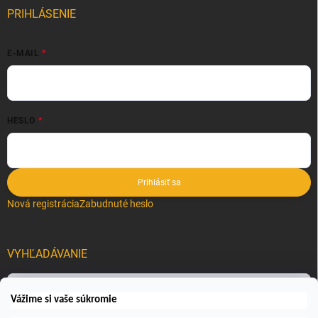
PRIHLÁSENIE
E-MAIL
HESLO
Prihlásiť sa
Nová registrácia
Zabudnuté heslo
VYHĽADÁVANIE
Hľadať
Vážime si vaše súkromie