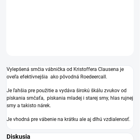
Srnčia vábnička od Kristoffera Clausena so širokou
škálou zvukov.
DETAILNÉ INFORMÁCIE
OPÝTAŤ SA
Vylepšená srnčia vábnička od Kristoffera Clausena je
oveľa efektívnejšia ako pôvodná Roedeercall.
Je ľahšia pre použitie a vydáva širokú škálu zvukov od
pískania srnčaťa, pískania mladej i starej srny, hlas rujnej
srny a takisto nárek.
Je vhodná pre vábenie na krátku ale aj dlhú vzdialenosť.
Diskusia