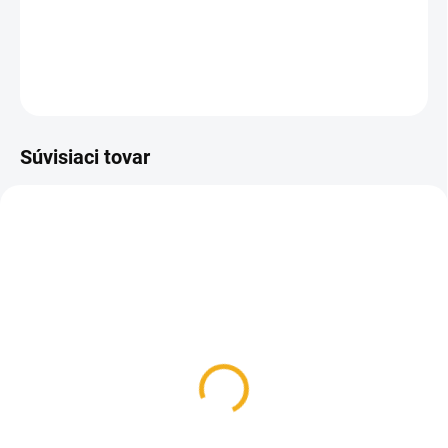
rozmere 50x50 cm.
DETAILNÉ INFORMÁCIE
OPÝTAŤ SA
Súvisiaci tovar
SKLADOM
Krmítko stropné 6L Anel
čierne plast B10
8,90 €