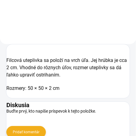
Do košíka
Filcová uteplivka sa položí na vrch úľa. Jej hrúbka je cca
2 cm. Vhodné do rôznych úľov, rozmer uteplivky sa dá
ľahko upraviť ostrihaním.
Rozmery: 50 × 50 × 2 cm
Diskusia
Buďte prvý, kto napíše príspevok k tejto položke.
Pridať komentár