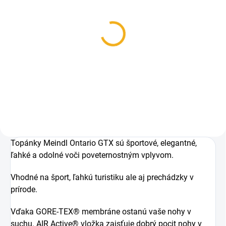
SKLADOM
Poľovnícke ponožky
BOBR jar/jeseň
6,50 €
Detail
Topánky Meindl Ontario GTX sú športové, elegantné,
ľahké a odolné voči poveternostným vplyvom.
Vhodné na šport, ľahkú turistiku ale aj prechádzky v
prírode.
Vďaka GORE-TEX® membráne ostanú vaše nohy v
suchu. AIR Active® vložka zaisťuje dobrý pocit nohy v