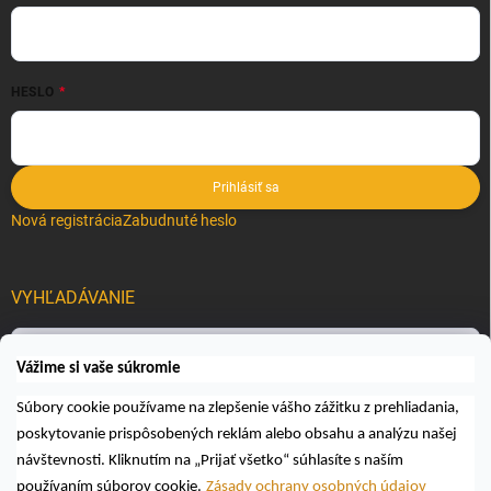
HESLO
Prihlásiť sa
Nová registrácia
Zabudnuté heslo
VYHĽADÁVANIE
Hľadať
Vážime si vaše súkromie
Súbory cookie používame na zlepšenie vášho zážitku z prehliadania,
poskytovanie prispôsobených reklám alebo obsahu a analýzu našej
návštevnosti. Kliknutím na „Prijať všetko“ súhlasíte s naším
používaním súborov cookie.
Zásady ochrany osobných údajov