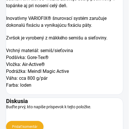
topánke aj pri nosení celý deň.
Inovatívny VARIOFIX® šnurovací systém zaručuje
dokonalú fixáciu a vynikajúcu fixáciu päty.
Zvršok je vyrobený z mäkkého semišu a sieťoviny.
Vrchný materiál: semiš/sieťovina
Podšívka: Gore-Tex®
Vložka: Air-Active®
Podrážka: Meindl Magic Active
Váha: cca 800 g/pár
Farba: loden
Diskusia
Buďte prvý, kto napíše príspevok k tejto položke.
Pridať komentár