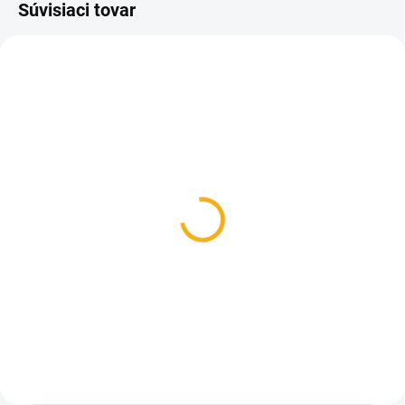
Súvisiaci tovar
TIP
SKLADOM
SKLADOM
Inproducts impregnačný
Poľovnícke ponožky
sprej na obuv
BOBR jar/jeseň
15 €
6,50 €
Do košíka
Detail