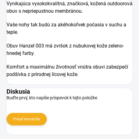
Vynikajúca vysokokvalitná, značková, kožená outdoorová
obuv s nepriepustnou membránou.
Vaše nohy tak budú za akéhokoľvek počasia v suchu a
teple.
Obuv Hanzel 003 má zvršok z nubukovej kože zeleno-
hnedej farby.
Komfort a maximálnu životnosť vnútra obuvi zabezpečí
podšívka z prírodnej lícovej kože.
Diskusia
Buďte prvý, kto napíše príspevok k tejto položke.
Pridať komentár