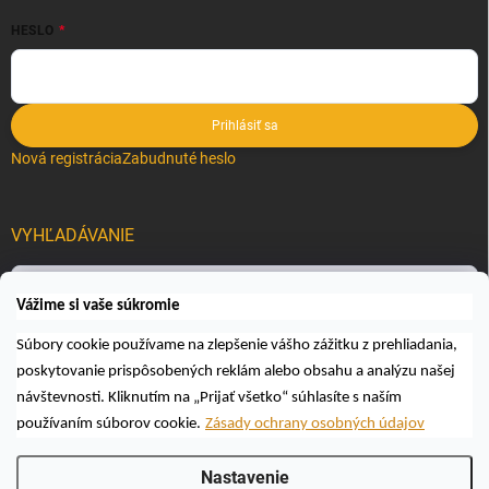
HESLO
Prihlásiť sa
Nová registrácia
Zabudnuté heslo
VYHĽADÁVANIE
Hľadať
Vážime si vaše súkromie
Súbory cookie používame na zlepšenie vášho zážitku z prehliadania,
poskytovanie prispôsobených reklám alebo obsahu a analýzu našej
návštevnosti. Kliknutím na „Prijať všetko“ súhlasíte s naším
používaním súborov cookie.
Zásady ochrany osobných údajov
Copyright 2026
Včelárske a poľovnícke potreby AUTOSPOL O.K., s.r.o.
.
Nastavenie
Všetky práva vyhradené.
Upraviť nastavenie cookies