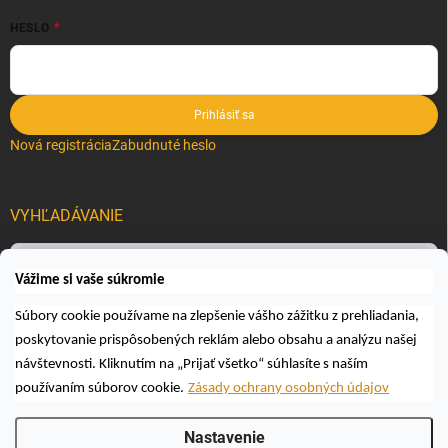
HESLO
Prihlásiť sa
Nová registrácia
Zabudnuté heslo
VYHĽADÁVANIE
Hľadať
Vážime si vaše súkromie
Súbory cookie používame na zlepšenie vášho zážitku z prehliadania,
poskytovanie prispôsobených reklám alebo obsahu a analýzu našej
návštevnosti. Kliknutím na „Prijať všetko“ súhlasíte s naším
používaním súborov cookie.
Zásady ochrany osobných údajov
Copyright 2026
Včelárske a poľovnícke potreby AUTOSPOL O.K., s.r.o.
.
Nastavenie
Všetky práva vyhradené.
Upraviť nastavenie cookies