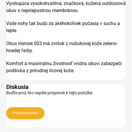
Vynikajúca vysokokvalitná, značková, kožená outdoorová
obuv s nepriepustnou membránou.
Vaše nohy tak budú za akéhokoľvek počasia v suchu a
teple.
Obuv Hanzel 003 má zvršok z nubukovej kože zeleno-
hnedej farby.
Komfort a maximálnu životnosť vnútra obuvi zabezpečí
podšívka z prírodnej lícovej kože.
Diskusia
Buďte prvý, kto napíše príspevok k tejto položke.
Pridať komentár