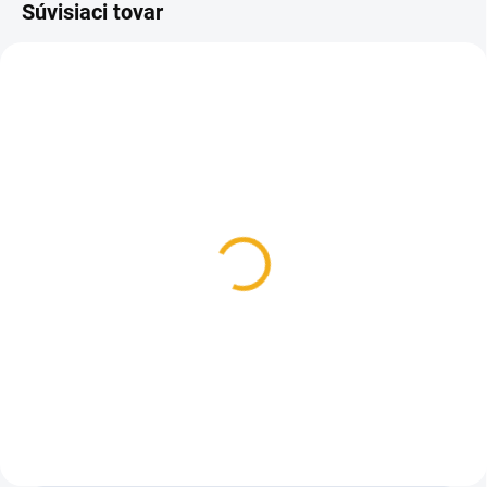
Súvisiaci tovar
TIP
SKLADOM
SKLADOM
Inproducts impregnačný
Poľovnícke ponožky
sprej na obuv
BOBR jar/jeseň
15 €
6,50 €
Do košíka
Detail