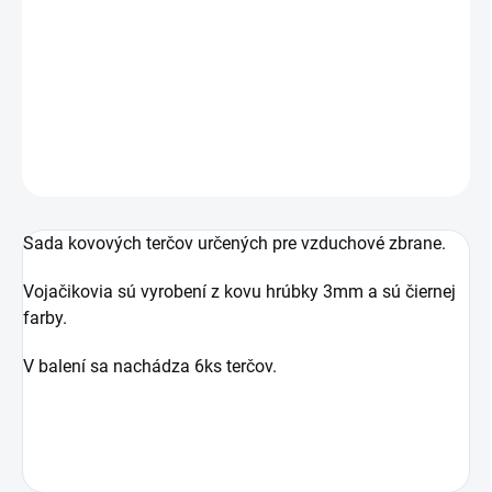
Sada šiestich kovových vojačikov vhodných ako terče pre
vzduchové zbrane.
DETAILNÉ INFORMÁCIE
OPÝTAŤ SA
Sada kovových terčov určených pre vzduchové zbrane.
Vojačikovia sú vyrobení z kovu hrúbky 3mm a sú čiernej
farby.
V balení sa nachádza 6ks terčov.