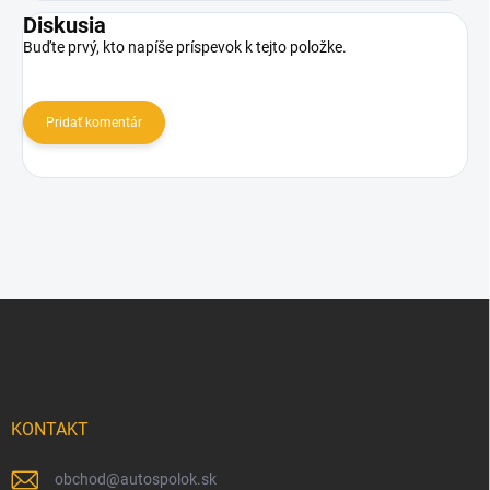
Diskusia
Buďte prvý, kto napíše príspevok k tejto položke.
Pridať komentár
Z
á
p
ä
t
i
KONTAKT
e
obchod
@
autospolok.sk