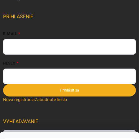
PRIHLÁSENIE
E-MAIL
HESLO
Prihlásiť sa
Nová registrácia
Zabudnuté heslo
VYHĽADÁVANIE
Hľadať