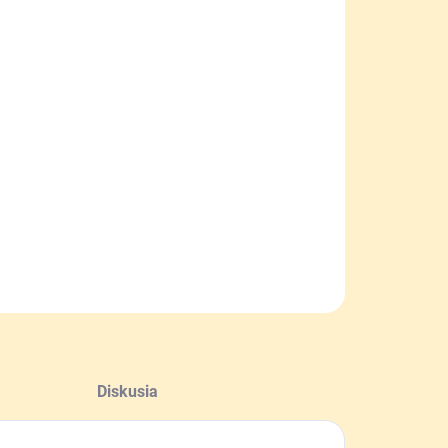
NOSTI
UČENIA
−
+
Pridať do košíka
 magnetická strelnica - terč s dvoma terčíkmi v
e diviaka určená pre závodnú, tréningovú i
eačnú streľbu.
ILNÉ INFORMÁCIE
OPÝTAŤ SA
Diskusia