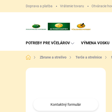
Prejsť
Doprava a platba
Vrátenie tovaru
Otváracie ho
na
obsah
POTREBY PRE VČELÁROV
VÝMENA VOSKU
Domov
Zbrane a strelivo
Terče a strelnice
B
o
Máte otázku?
č
n
Obráťte sa na nás.
ý
p
a
Kontaktný formulár
n