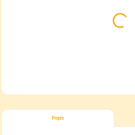
MOŽ
DOR
Malá
tvar
rekr
DETA
Popis