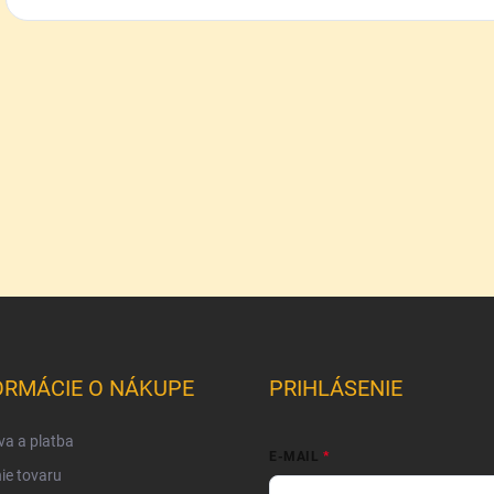
ORMÁCIE O NÁKUPE
PRIHLÁSENIE
a a platba
E-MAIL
ie tovaru