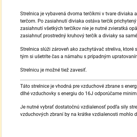
Strelnica je vybavená dvoma terčíkmi v tvare diviaka
terčom.
Po zasiahnutí diviaka ostáva terčík prichyten
zasiahnutí všetkých terčíkov nie je nutné zvieratká op
zasiahnuť prostredný kruhový terčík a diviaky sa sam
Strelnica slúži zároveň ako zachytávač streliva, ktoré
tým si ušetríte čas a námahu s prípadným upratovaním
Strelnicu je možné tiež zavesiť.
Táto strelnice je vhodná pre vzduchové zbrane s ener
dlhé vzduchovky s energiu do 16J odporúčame minim
Je nutné vybrať dostatočnú vzdialenosť podľa sily str
vzduchových zbraní by na krátke vzdialenosti mohlo d