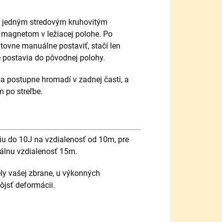
 a jedným stredovým kruhovitým
ý magnetom v ležiacej polohe. Po
ätovne manuálne postaviť, stačí len
é postavia do pôvodnej polohy.
 sa postupne hromadí v zadnej časti, a
 po streľbe.
giu do 10J na vzdialenosť od 10m, pre
álnu vzdialenosť 15m.
ely vašej zbrane, u výkonných
ôjsť deformácii.