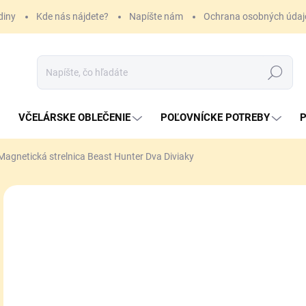
diny
Kde nás nájdete?
Napíšte nám
Ochrana osobných údaj
Hľadať
VČELÁRSKE OBLEČENIE
POĽOVNÍCKE POTREBY
P
Magnetická strelnica Beast Hunter Dva Diviaky
ZNAČKA:
BEAST HUNTER
42
Jedn
SK
cena
MÔŽ
DO:
10.