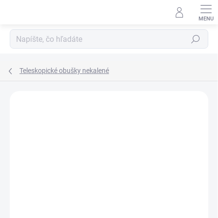
Prejsť
na
obsah
Hľadať
Teleskopické obušky nekalené
ZNAČKA:
ESP