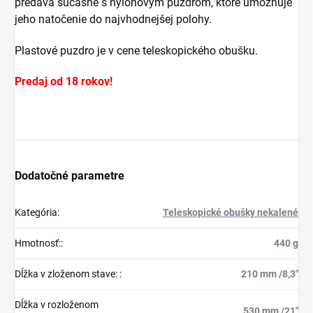
predáva súčasne s nylonovým puzdrom, ktoré umožňuje
jeho natočenie do najvhodnejšej polohy.
Plastové puzdro je v cene teleskopického obušku.
Predaj od 18 rokov!
Dodatočné parametre
Kategória
:
Teleskopické obušky nekalené
Hmotnosť:
:
440 g
Dĺžka v zloženom stave:
:
210 mm /8,3"
Dĺžka v rozloženom
530 mm /21"