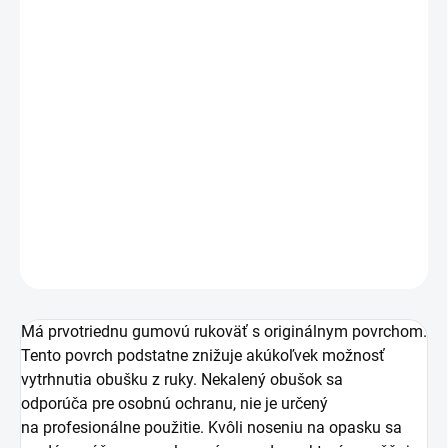
MOŽNOSTI
DORUČENIA
−
+
Pridať do košíka
Obušok z nekalenej ocele sa odporúča pre osobnú
ochranu, nie je určený na profesionálne použitie.
DETAILNÉ INFORMÁCIE
OPÝTAŤ SA
Má prvotriednu gumovú rukoväť s originálnym povrchom.
Tento povrch podstatne znižuje akúkoľvek možnosť
vytrhnutia obušku z ruky. Nekalený obušok sa
odporúča pre osobnú ochranu, nie je určený
na profesionálne použitie. Kvôli noseniu na opasku sa