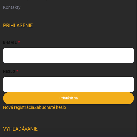
Kontakty
PRIHLÁSENIE
E-MAIL
HESLO
Prihlásiť sa
Nová registrácia
Zabudnuté heslo
VYHĽADÁVANIE