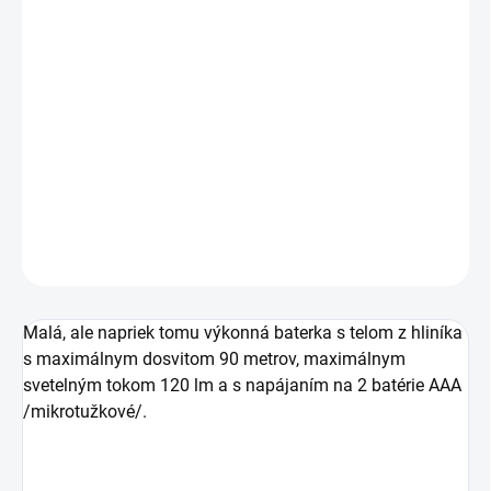
DORUČENIA
−
+
Pridať do košíka
Ručné kovové výkonné LED svietidlo EMOS P3113 s
výkonom 120 lumenov.
DETAILNÉ INFORMÁCIE
OPÝTAŤ SA
Malá, ale napriek tomu výkonná baterka s telom z hliníka
s maximálnym dosvitom 90 metrov, maximálnym
svetelným tokom 120 lm a s napájaním na 2 batérie AAA
/mikrotužkové/.