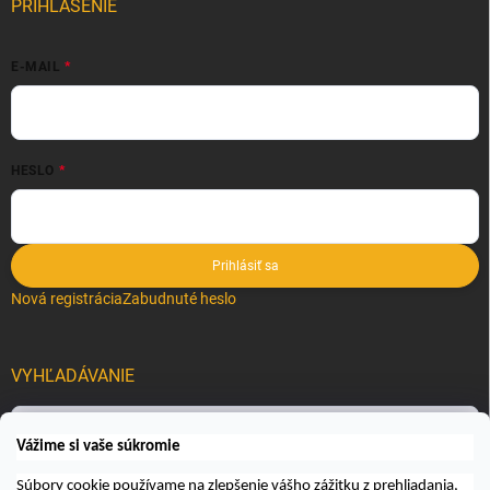
PRIHLÁSENIE
E-MAIL
HESLO
Prihlásiť sa
Nová registrácia
Zabudnuté heslo
VYHĽADÁVANIE
Hľadať
Vážime si vaše súkromie
Súbory cookie používame na zlepšenie vášho zážitku z prehliadania,