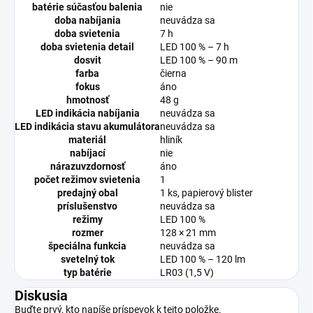
batérie súčasťou balenia
nie
doba nabíjania
neuvádza sa
doba svietenia
7 h
doba svietenia detail
LED 100 % – 7 h
dosvit
LED 100 % – 90 m
farba
čierna
fokus
áno
hmotnosť
48 g
LED indikácia nabíjania
neuvádza sa
LED indikácia stavu akumulátora
neuvádza sa
materiál
hliník
nabíjací
nie
nárazuvzdornosť
áno
počet režimov svietenia
1
predajný obal
1 ks, papierový blister
príslušenstvo
neuvádza sa
režimy
LED 100 %
rozmer
128 × 21 mm
špeciálna funkcia
neuvádza sa
svetelný tok
LED 100 % – 120 lm
typ batérie
LR03 (1,5 V)
Diskusia
Buďte prvý, kto napíše príspevok k tejto položke.