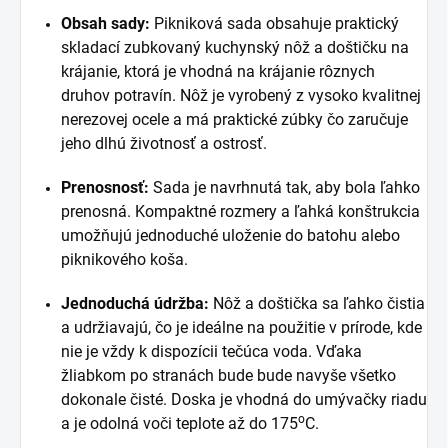
Obsah sady:
Pikniková sada obsahuje praktický
skladací zubkovaný kuchynský nôž a doštičku na
krájanie, ktorá je vhodná na krájanie rôznych
druhov potravín. Nôž je vyrobený z vysoko kvalitnej
nerezovej ocele a má praktické zúbky čo zaručuje
jeho dlhú životnosť a ostrosť.
Prenosnosť:
Sada je navrhnutá tak, aby bola ľahko
prenosná. Kompaktné rozmery a ľahká konštrukcia
umožňujú jednoduché uloženie do batohu alebo
piknikového koša.
Jednoduchá údržba:
Nôž a doštička sa ľahko čistia
a udržiavajú, čo je ideálne na použitie v prírode, kde
nie je vždy k dispozícii tečúca voda. Vďaka
žliabkom po stranách bude bude navyše všetko
dokonale čisté. Doska je vhodná do umývačky riadu
o
a je odolná voči teplote až do 175
C.