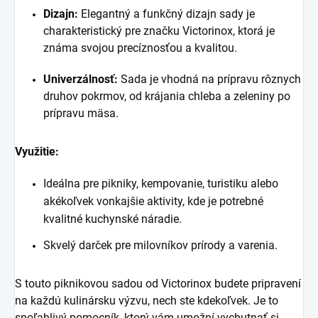
Dizajn:
Elegantný a funkčný dizajn sady je
charakteristický pre značku Victorinox, ktorá je
známa svojou precíznosťou a kvalitou.
Univerzálnosť:
Sada je vhodná na prípravu rôznych
druhov pokrmov, od krájania chleba a zeleniny po
prípravu mäsa.
Využitie:
Ideálna pre pikniky, kempovanie, turistiku alebo
akékoľvek vonkajšie aktivity, kde je potrebné
kvalitné kuchynské náradie.
Skvelý darček pre milovníkov prírody a varenia.
S touto piknikovou sadou od Victorinox budete pripravení
na každú kulinársku výzvu, nech ste kdekoľvek. Je to
spoľahlivý pomocník, ktorý vám umožní vychutnať si