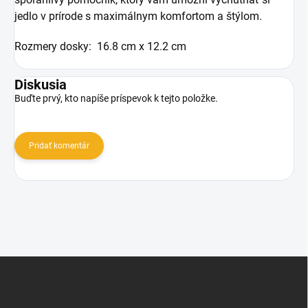
jedlo v prírode s maximálnym komfortom a štýlom.
Rozmery dosky:
16.8 cm x 12.2 cm
Diskusia
Buďte prvý, kto napíše príspevok k tejto položke.
Pridať komentár
Z
á
p