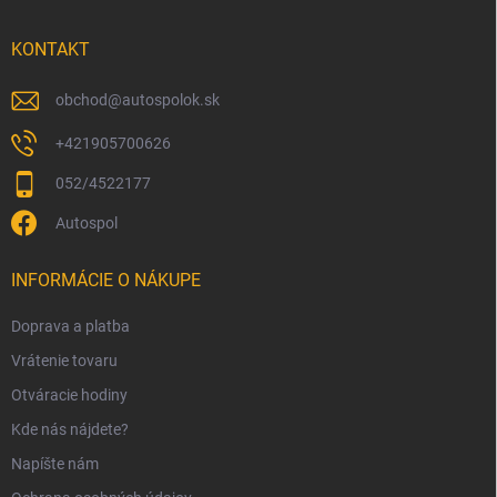
ä
t
i
KONTAKT
e
obchod
@
autospolok.sk
+421905700626
052/4522177
Autospol
INFORMÁCIE O NÁKUPE
Doprava a platba
Vrátenie tovaru
Otváracie hodiny
Kde nás nájdete?
Napíšte nám