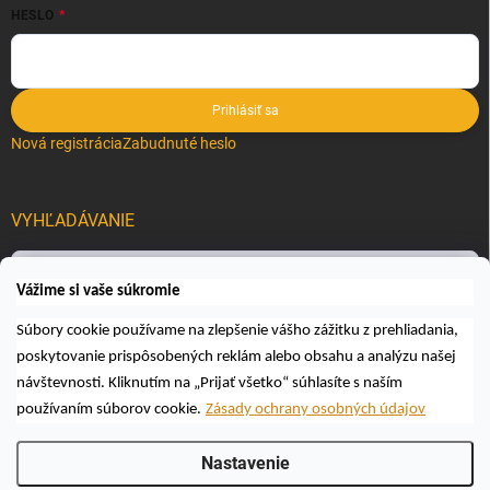
HESLO
Prihlásiť sa
Nová registrácia
Zabudnuté heslo
VYHĽADÁVANIE
Hľadať
Vážime si vaše súkromie
Súbory cookie používame na zlepšenie vášho zážitku z prehliadania,
poskytovanie prispôsobených reklám alebo obsahu a analýzu našej
návštevnosti. Kliknutím na „Prijať všetko“ súhlasíte s naším
používaním súborov cookie.
Zásady ochrany osobných údajov
Copyright 2026
Včelárske a poľovnícke potreby AUTOSPOL O.K., s.r.o.
.
Nastavenie
Všetky práva vyhradené.
Upraviť nastavenie cookies