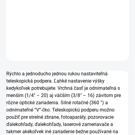
−
+
Pridať do košíka
Rýchlo nastaviteľná strelecká palica 3. generácie.
DETAILNÉ INFORMÁCIE
OPÝTAŤ SA
Rýchlo a jednoducho jednou rukou nastaviteľná
teleskopická podpera. Ľahké nastavenie výšky
kedykoľvek potrebujete. Vrchná časť je odnímateľná s
menším (1/4″ – 20) aj väčším (3/8″ – 16) závitom pre
rôzne optické zariadenia. Silné rotačné (360 °) a
odnímateľné “V”-čko. Teleskopickú podperu možno
použiť pre strelné zbrane, fotoaparáty, pozorovacie
ďalekohľady, ďalekohľady, laserové zameriavače a
takmer akékoľvek iné zariadenie bežne používané na