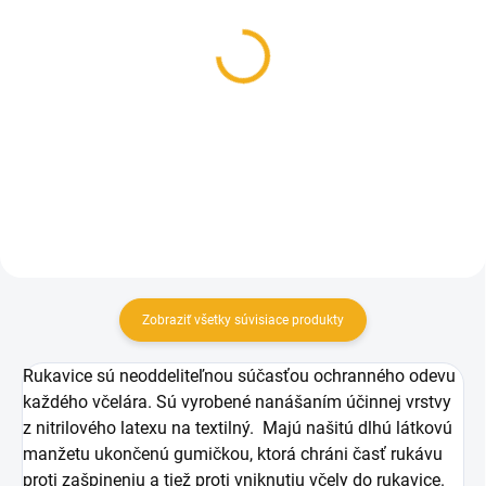
SKLADOM
SKLADOM
Klobúk včelársky so
Klobúk včelársky s
sieťkou
plátnom
8,60 €
8,60 €
od
Detail
Do košíka
Zobraziť všetky súvisiace produkty
Rukavice sú neoddeliteľnou súčasťou ochranného odevu
každého včelára. Sú vyrobené nanášaním účinnej vrstvy
z nitrilového latexu na textilný. Majú našitú dlhú látkovú
manžetu ukončenú gumičkou, ktorá chráni časť rukávu
proti zašpineniu a tiež proti vniknutiu včely do rukavice.