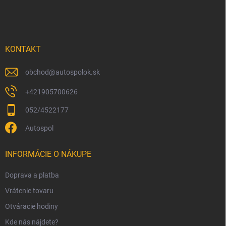
á
p
ä
t
i
KONTAKT
e
obchod
@
autospolok.sk
+421905700626
052/4522177
Autospol
INFORMÁCIE O NÁKUPE
Doprava a platba
Vrátenie tovaru
Otváracie hodiny
Kde nás nájdete?