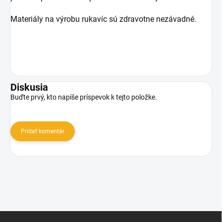
Materiály na výrobu rukavíc sú zdravotne nezávadné.
Diskusia
Buďte prvý, kto napíše príspevok k tejto položke.
Pridať komentár
Z