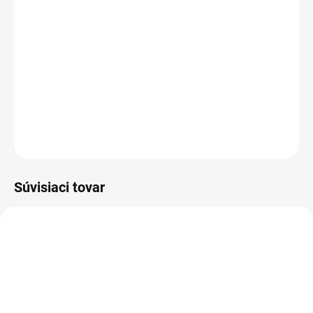
−
+
Pridať do košíka
Gumené včelárske rukavice s textilnou manžetou pre
ľahkú údržbu.
DETAILNÉ INFORMÁCIE
OPÝTAŤ SA
Súvisiaci tovar