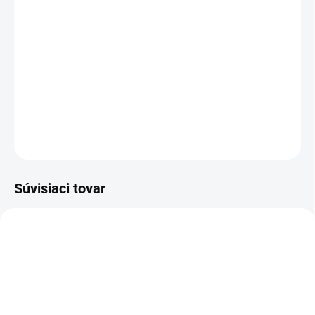
−
+
Pridať do košíka
Dlhé kožené včelárske rukavice žltej farby sú zhotovené z
ovčej kože.
DETAILNÉ INFORMÁCIE
OPÝTAŤ SA
Súvisiaci tovar