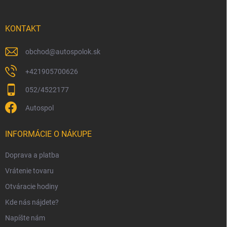
ä
t
i
KONTAKT
e
obchod
@
autospolok.sk
+421905700626
052/4522177
Autospol
INFORMÁCIE O NÁKUPE
Doprava a platba
Vrátenie tovaru
Otváracie hodiny
Kde nás nájdete?
Napíšte nám