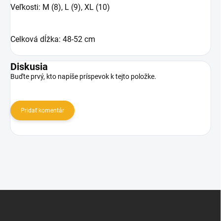
Veľkosti: M (8), L (9), XL (10)
Celková dĺžka: 48-52 cm
Diskusia
Buďte prvý, kto napíše príspevok k tejto položke.
Pridať komentár
Z
á
p