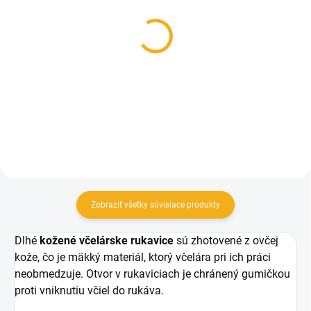
SKLADOM
SKLADOM
Klobúk včelársky so
Metlička včelárska veľká
sieťkou
prírodný vlas
8,60 €
4,90 €
od
Detail
Do košíka
Zobraziť všetky súvisiace produkty
Dlhé
kožené včelárske rukavice
sú zhotovené z ovčej
kože, čo je mäkký materiál, ktorý včelára pri ich práci
neobmedzuje. Otvor v rukaviciach je chránený gumičkou
proti vniknutiu včiel do rukáva.