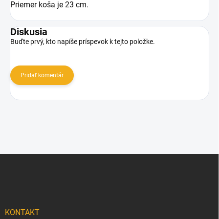
Priemer koša je 23 cm.
Diskusia
Buďte prvý, kto napíše príspevok k tejto položke.
Pridať komentár
Z
á
p
ä
t
i
KONTAKT