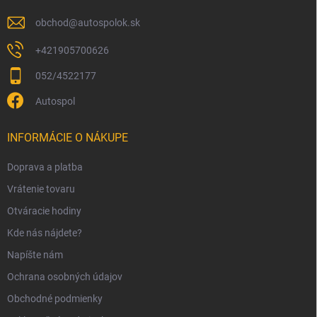
e
obchod
@
autospolok.sk
+421905700626
052/4522177
Autospol
INFORMÁCIE O NÁKUPE
Doprava a platba
Vrátenie tovaru
Otváracie hodiny
Kde nás nájdete?
Napíšte nám
Ochrana osobných údajov
Obchodné podmienky