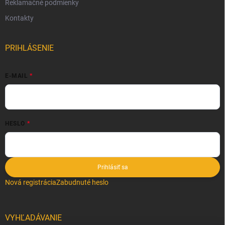
Reklamačné podmienky
Kontakty
PRIHLÁSENIE
E-MAIL
HESLO
Prihlásiť sa
Nová registrácia
Zabudnuté heslo
VYHĽADÁVANIE