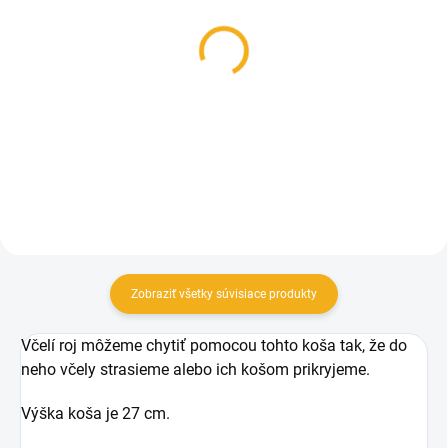
SKLADOM
SKLADOM
Feromónový lapač rojov
Feromónový lapač rojov
30g gél
50ml tekutý
10,90 €
10,50 €
Do košíka
Do košíka
Zobraziť všetky súvisiace produkty
Včelí roj môžeme chytiť pomocou tohto koša tak, že do
neho včely strasieme alebo ich košom prikryjeme.
Výška koša je 27 cm.