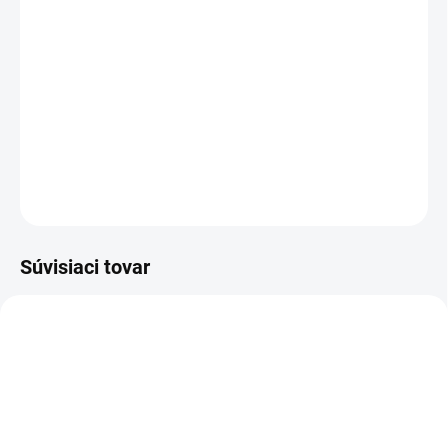
−
+
Pridať do košíka
Kôš na roje z bambusového pleteného materiálu slúži na
odchytenie včelích rojov.
DETAILNÉ INFORMÁCIE
OPÝTAŤ SA
Súvisiaci tovar