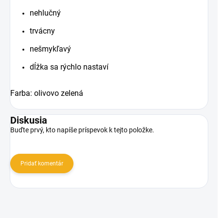
nehlučný
trvácny
nešmykľavý
dĺžka sa rýchlo nastaví
Farba: olivovo zelená
Diskusia
Buďte prvý, kto napíše príspevok k tejto položke.
Pridať komentár