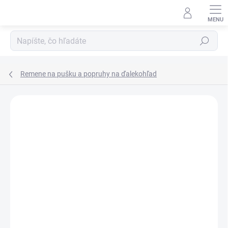
Prejsť
na
obsah
Hľadať
Remene na pušku a popruhy na ďalekohľad
ZNAČKA:
NIGGELOH