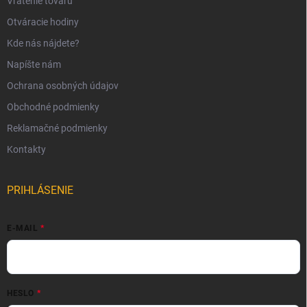
Vrátenie tovaru
Otváracie hodiny
Kde nás nájdete?
Napíšte nám
Ochrana osobných údajov
Obchodné podmienky
Reklamačné podmienky
Kontakty
PRIHLÁSENIE
E-MAIL
HESLO