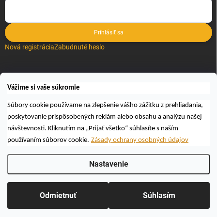
Prihlásiť sa
Nová registrácia
Zabudnuté heslo
VYHĽADÁVANIE
Vážime si vaše súkromie
Hľadať
Súbory cookie používame na zlepšenie vášho zážitku z prehliadania,
poskytovanie prispôsobených reklám alebo obsahu a analýzu našej
návštevnosti. Kliknutím na „Prijať všetko“ súhlasíte s naším
používaním súborov cookie.
Zásady ochrany osobných údajov
Nastavenie
Copyright 2026
Včelárske a poľovnícke potreby AUTOSPOL O.K., s.r.o.
.
Všetky práva vyhradené.
Upraviť nastavenie cookies
Odmietnuť
Súhlasím
Vytvoril Shoptet