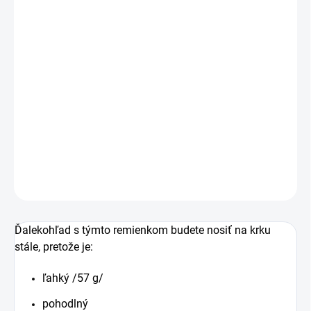
MOŽNOSTI
DORUČENIA
−
+
Pridať do košíka
Široký neoprénový remeň Niggeloh Outline na pohodlné
nosenie ďalekohľadu.
DETAILNÉ INFORMÁCIE
OPÝTAŤ SA
Ďalekohľad s týmto remienkom budete nosiť na krku
stále, pretože je:
ľahký /57 g/
pohodlný