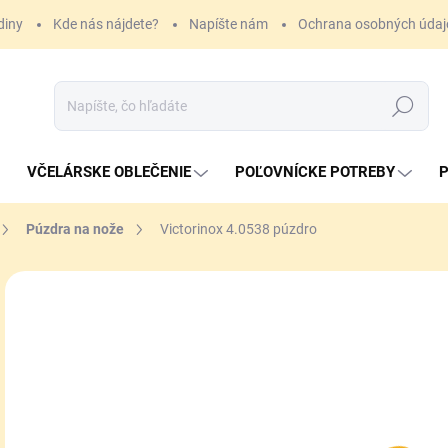
diny
Kde nás nájdete?
Napíšte nám
Ochrana osobných údaj
Hľadať
VČELÁRSKE OBLEČENIE
POĽOVNÍCKE POTREBY
P
Púzdra na nože
Victorinox 4.0538 púzdro
ZNAČKA:
VICTORINOX
18
Jedn
SK
cena
MÔŽ
DO:
11.