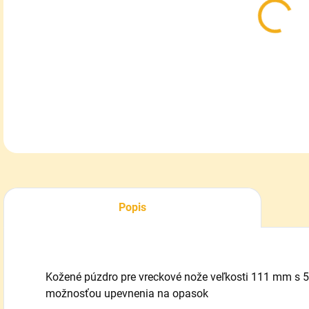
MOŽ
DOR
DETA
Popis
Kožené púzdro pre vreckové nože veľkosti 111 mm s 
možnosťou upevnenia na opasok