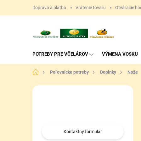
Prejsť
Doprava a platba
Vrátenie tovaru
Otváracie ho
na
obsah
POTREBY PRE VČELÁROV
VÝMENA VOSKU
Domov
Poľovnícke potreby
Doplnky
Nože
B
o
Máte otázku?
č
n
Obráťte sa na nás.
ý
p
a
Kontaktný formulár
n