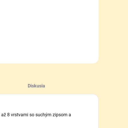
NOSTI
UČENIA
−
+
Pridať do košíka
ILNÉ INFORMÁCIE
OPÝTAŤ SA
Diskusia
5 až 8 vrstvami so suchým zipsom a