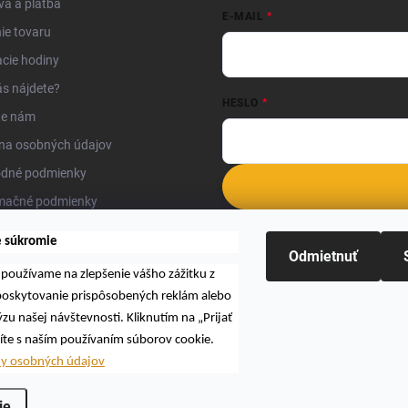
a a platba
E-MAIL
ie tovaru
cie hodiny
s nájdete?
HESLO
te nám
na osobných údajov
dné podmienky
mačné podmienky
Nová registrácia
Zabudnuté hesl
kty
e súkromie
Odmietnuť
používame na zlepšenie vášho zážitku z
 poskytovanie prispôsobených reklám alebo
zu našej návštevnosti. Kliknutím na „Prijať
íte s naším používaním súborov cookie.
Hľadať
ny osobných údajov
ie