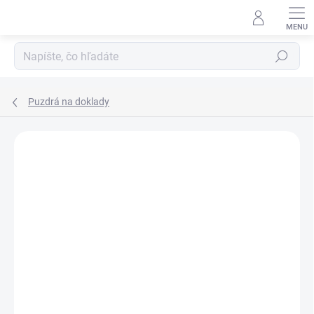
Prejsť
na
obsah
Hľadať
Puzdrá na doklady