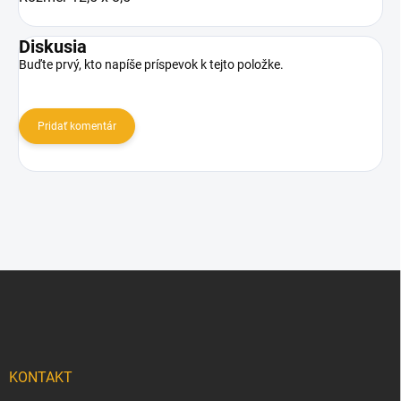
Diskusia
Buďte prvý, kto napíše príspevok k tejto položke.
Pridať komentár
Z
á
p
ä
t
i
KONTAKT
e