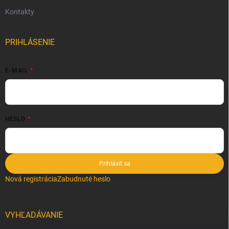
Kontakty
PRIHLÁSENIE
E-MAIL
HESLO
Prihlásiť sa
Nová registrácia
Zabudnuté heslo
VYHĽADÁVANIE