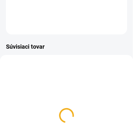
motívom jelenej hlavy.
DETAILNÉ INFORMÁCIE
OPÝTAŤ SA
Súvisiaci tovar
SKLADOM
SKLADOM
Puzdro na doklady diviak
Puzdro na doklady jeleň
s hrivou
16 €
16 €
Do košíka