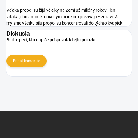
Vďaka propolisu žijú včielky na Zemi už milióny rokov - len
vďaka jeho antimikrobiálnym účinkom prežívajú v zdraví. A
my sme všetku silu propolisu koncentrovali do týchto kvapiek.
Diskusia
Buďte prvý, kto napíše príspevok k tejto položke.
Pridať komentár
Z
á
p
ä