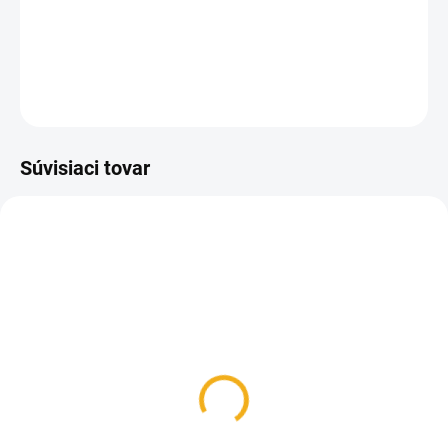
Propolisové kvapky 22 g.
DETAILNÉ INFORMÁCIE
OPÝTAŤ SA
Súvisiaci tovar
SKLADOM
SKLADOM
Balzam na pery medový
Ústna voda s propolisom
Pleva
Pleva 50 g
3,80 €
4 €