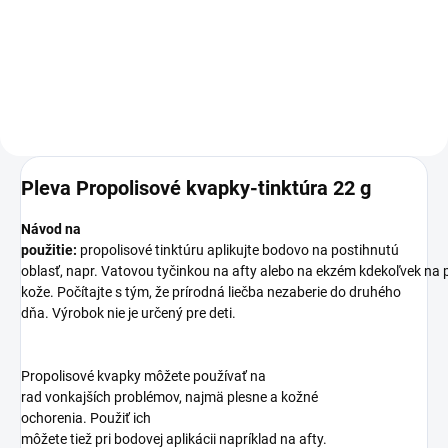
Do košíka
Do košíka
Pleva Propolisové kvapky-tinktúra 22 g
Návod na
použitie:
propolisové tinktúru aplikujte bodovo na postihnutú
oblasť, napr. Vatovou tyčinkou na afty alebo na ekzém kdekoľvek na
kože. Počítajte s tým, že prírodná liečba nezaberie do druhého
dňa. Výrobok nie je určený pre deti.
Propolisové kvapky môžete používať na
rad vonkajších problémov, najmä plesne a kožné
ochorenia. Použiť ich
môžete tiež pri bodovej aplikácii napríklad na afty.