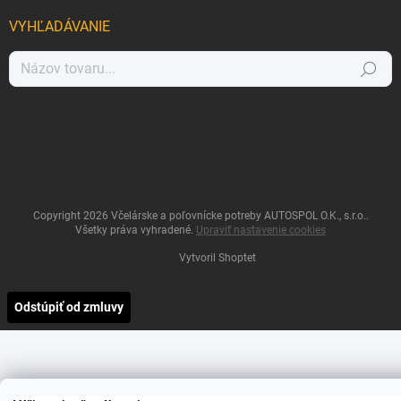
VYHĽADÁVANIE
Hľadať
Copyright 2026
Včelárske a poľovnícke potreby AUTOSPOL O.K., s.r.o.
.
Všetky práva vyhradené.
Upraviť nastavenie cookies
Vytvoril Shoptet
Odstúpiť od zmluvy