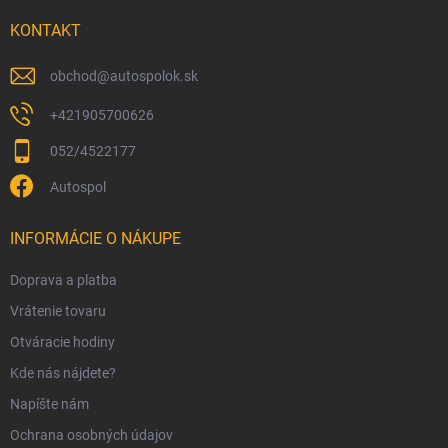
t
i
KONTAKT
e
obchod
@
autospolok.sk
+421905700626
052/4522177
Autospol
INFORMÁCIE O NÁKUPE
Doprava a platba
Vrátenie tovaru
Otváracie hodiny
Kde nás nájdete?
Napíšte nám
Ochrana osobných údajov