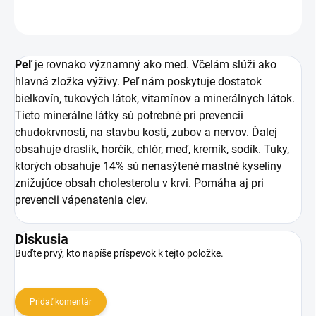
OPÝTAŤ SA
Peľ
je rovnako významný ako med. Včelám slúži ako
hlavná zložka výživy. Peľ nám poskytuje dostatok
bielkovín, tukových látok, vitamínov a minerálnych látok.
Tieto minerálne látky sú potrebné pri prevencii
chudokrvnosti, na stavbu kostí, zubov a nervov. Ďalej
obsahuje draslík, horčík, chlór, meď, kremík, sodík. Tuky,
ktorých obsahuje 14% sú nenasýtené mastné kyseliny
znižujúce obsah cholesterolu v krvi. Pomáha aj pri
prevencii vápenatenia ciev.
Diskusia
Buďte prvý, kto napíše príspevok k tejto položke.
Pridať komentár