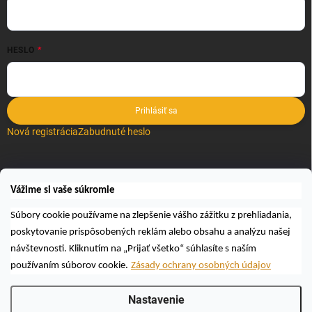
HESLO
Prihlásiť sa
Nová registrácia
Zabudnuté heslo
VYHĽADÁVANIE
Vážime si vaše súkromie
Hľadať
Súbory cookie používame na zlepšenie vášho zážitku z prehliadania,
poskytovanie prispôsobených reklám alebo obsahu a analýzu našej
návštevnosti. Kliknutím na „Prijať všetko“ súhlasíte s naším
používaním súborov cookie.
Zásady ochrany osobných údajov
Nastavenie