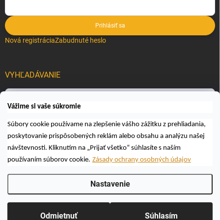
Prihlásiť sa
Nová registrácia
Zabudnuté heslo
VYHĽADÁVANIE
Hľadať
Vážime si vaše súkromie
Súbory cookie používame na zlepšenie vášho zážitku z prehliadania,
poskytovanie prispôsobených reklám alebo obsahu a analýzu našej
návštevnosti. Kliknutím na „Prijať všetko“ súhlasíte s naším
používaním súborov cookie.
Zásady ochrany osobných údajov
Copyright 2026
Včelárske a poľovnícke potreby AUTOSPOL O.K., s.r.o.
.
Nastavenie
Všetky práva vyhradené.
Upraviť nastavenie cookies
Vytvoril Shoptet
Odmietnuť
Súhlasím