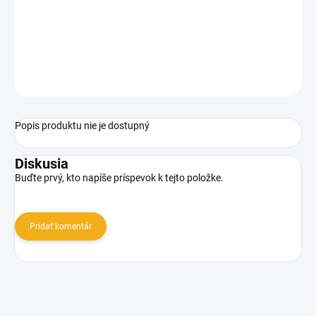
Náhradný diel do nožov Victorinox A.6142 je určená do
vreckových nožov veľkosti 58 mm (prívesky) a
SwissCard.
OPÝTAŤ SA
Popis produktu nie je dostupný
Diskusia
Buďte prvý, kto napíše príspevok k tejto položke.
Pridať komentár