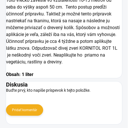
Toto vrecko zaveste vo vzdialenosti 10-15 metrov od
seba do výšky aspoň 50 cm. Tento postup predĺži
účinnosť prípravku. Taktiež je možné tento prípravok
nastriekať na tkaninu, ktorá sa nasaje a následne ju
môžeme priviazať o drevený kolík. Spôsobov a možností
aplikácie je veľa, záleží iba na vás, ktorý vám vyhovuje.
Účinnosť prípravku je cca 4 týždne a potom aplikujte
látku znova. Odpudzovač divej zveri KORNITOL ROT 1L
je neškodný voči zveri. Neaplikujte ho priamo na
vegetáciu, rastliny a dreviny.
Obsah: 1 liter
Diskusia
Buďte prvý, kto napíše príspevok k tejto položke.
Pridať komentár