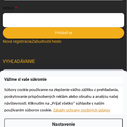
HESLO
Prihlásiť sa
Nová registrácia
Zabudnuté heslo
VYHĽADÁVANIE
Hľadať
Vážime si vaše súkromie
Súbory cookie používame na zlepšenie vášho zážitku z prehliadania,
poskytovanie prispôsobených reklám alebo obsahu a analýzu našej
návštevnosti. Kliknutím na „Prijať všetko“ súhlasíte s naším
používaním súborov cookie.
Zásady ochrany osobných údajov
Copyright 2026
Včelárske a poľovnícke potreby AUTOSPOL O.K., s.r.o.
.
Nastavenie
Všetky práva vyhradené.
Upraviť nastavenie cookies