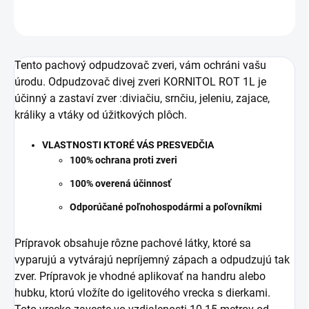
OPÝTAŤ SA
Tento pachový odpudzovač zveri, vám ochráni vašu
úrodu. Odpudzovač divej zveri KORNITOL ROT 1L je
účinný a zastaví zver :diviačiu, srnčiu, jeleniu, zajace,
králiky a vtáky od úžitkových plôch.
VLASTNOSTI KTORÉ VÁS PRESVEDČIA
100% ochrana proti zveri
100% overená účinnosť
Odporúčané poľnohospodármi a poľovníkmi
Prípravok obsahuje rôzne pachové látky, ktoré sa
vyparujú a vytvárajú nepríjemný zápach a odpudzujú tak
zver. Prípravok je vhodné aplikovať na handru alebo
hubku, ktorú vložíte do igelitového vrecka s dierkami.