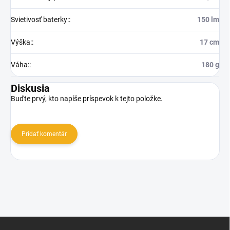
Svietivosť baterky:
:
150 lm
Výška:
:
17 cm
Váha:
:
180 g
Diskusia
Buďte prvý, kto napíše príspevok k tejto položke.
Pridať komentár
Z