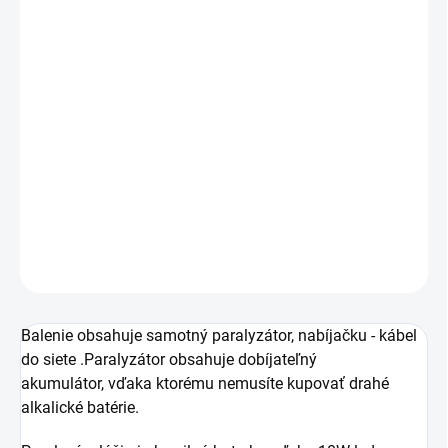
−
+
Pridať do košíka
Baterka s paralyzérom s maximálnym výbojom až 1 000
000 V.
Paralyzér je dokonalý a bezpečný osobný obranný
prostriedok súčasnosti.
DETAILNÉ INFORMÁCIE
OPÝTAŤ SA
Balenie obsahuje samotný paralyzátor, nabíjačku - kábel
do siete .Paralyzátor obsahuje dobíjateľný
akumulátor, vďaka ktorému nemusíte kupovať drahé
alkalické batérie.