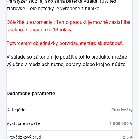
Paralyzér slúži aj ako silná baterka vďaka 10W led
žiarovke. Telo baterky je vyrobené z hliníka.
Dôležité upozornenie : Tento produkt je možné zaslať iba
osobám starším ako 18 rokov.
Potvrdením objednávky potvrdzujete túto skutočnosť.
V súlade so zákonom je použitie tohto produktu možné
výlučne v medziach nutnej obrany, alebo krajnej núdze.
Dodatočné parametre
Kategória
:
Paralyzéry
Výstupné napätie:
:
1 000 000 V
Prevádzkový prúd:
:
2,5 A