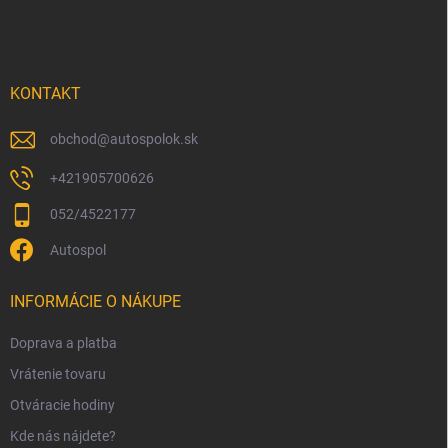
á
p
ä
t
i
KONTAKT
e
obchod
@
autospolok.sk
+421905700626
052/4522177
Autospol
INFORMÁCIE O NÁKUPE
Doprava a platba
Vrátenie tovaru
Otváracie hodiny
Kde nás nájdete?