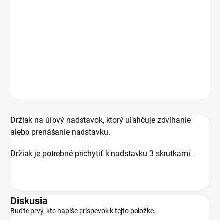
−
+
Pridať do košíka
Držiak z kovu na uľahčenie dvíhania nadstavku úľa.
DETAILNÉ INFORMÁCIE
OPÝTAŤ SA
Držiak na úľový nadstavok, ktorý uľahčuje zdvíhanie
alebo prenášanie nadstavku.
Držiak je potrebné prichytiť k nadstavku 3 skrutkami .
Diskusia
Buďte prvý, kto napíše príspevok k tejto položke.