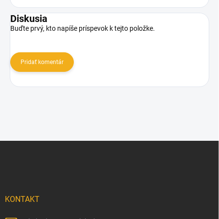
Diskusia
Buďte prvý, kto napíše príspevok k tejto položke.
Pridať komentár
Z
á
p
ä
t
i
KONTAKT
e