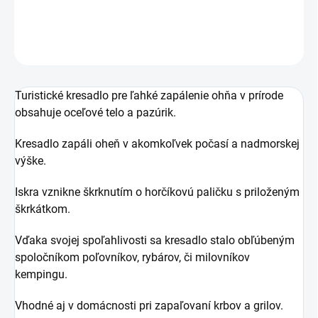
DETAILNÉ INFORMÁCIE
OPÝTAŤ SA
Turistické kresadlo pre ľahké zapálenie ohňa v prírode
obsahuje oceľové telo a pazúrik.
Kresadlo zapáli oheň v akomkoľvek počasí a nadmorskej
výške.
Iskra vznikne škrknutím o horčíkovú paličku s priloženým
škrkátkom.
Vďaka svojej spoľahlivosti sa kresadlo stalo obľúbeným
spoločníkom poľovníkov, rybárov, či milovníkov
kempingu.
Vhodné aj v domácnosti pri zapaľovaní krbov a grilov.