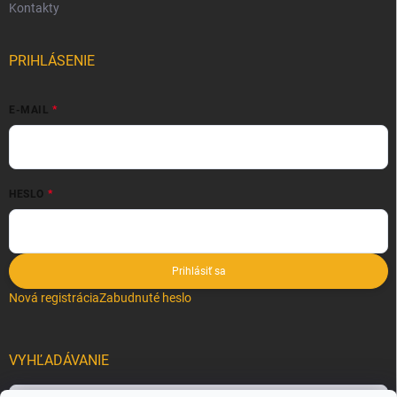
Kontakty
PRIHLÁSENIE
E-MAIL
HESLO
Prihlásiť sa
Nová registrácia
Zabudnuté heslo
VYHĽADÁVANIE