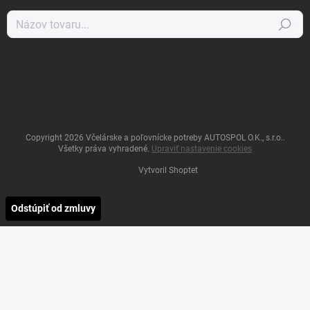
Hľadať
Copyright 2026
Včelárske a poľovnícke potreby AUTOSPOL O.K., s.r.o.
.
Všetky práva vyhradené.
Upraviť nastavenie cookies
Vytvoril Shoptet
Odstúpiť od zmluvy