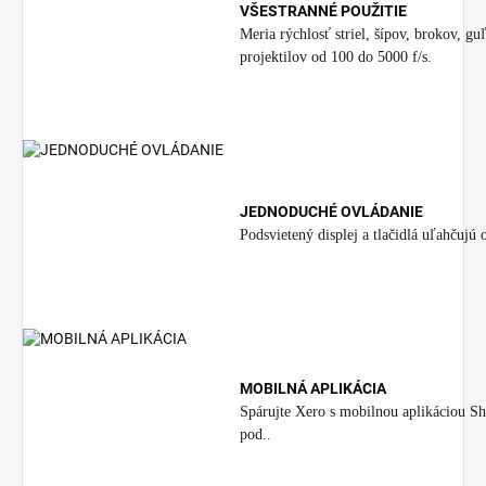
VŠESTRANNÉ POUŽITIE
Meria rýchlosť striel, šípov, brokov, g
projektilov od 100 do 5000 f/s.
JEDNODUCHÉ OVLÁDANIE
Podsvietený displej a tlačidlá uľahčujú o
MOBILNÁ APLIKÁCIA
Spárujte Xero s mobilnou aplikáciou Sh
pod..