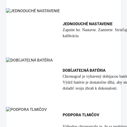
JEDNODUCHÉ NASTAVENIE
Zapnite ho. Nastavte. Zamierte. Strieľa
kalibráciu.
DOBÍJATEĽNÁ BATÉRIA
Chronograf je vybavený dobíjacou batéri
Výdrž batérie je dostatočne dlhá, aby s
doladiť svoju zbraň k dokonalosti.
PODPORA TLMIČOV
Výhodou chronografu je, že sa neaktivuj