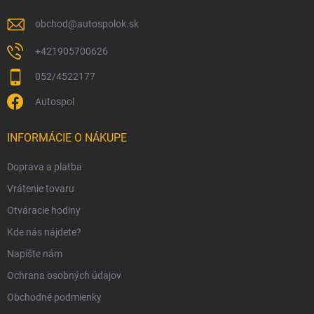
e
obchod
@
autospolok.sk
+421905700626
052/4522177
Autospol
INFORMÁCIE O NÁKUPE
Doprava a platba
Vrátenie tovaru
Otváracie hodiny
Kde nás nájdete?
Napíšte nám
Ochrana osobných údajov
Obchodné podmienky