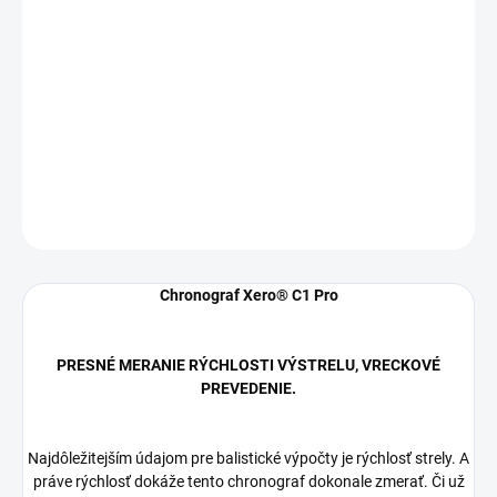
Strelecký chronograf vo vreckovom prevedení. Presné meranie
rýchlosti výstrelu.
Stránky o produkte:
http://xero.garmin.sk
DETAILNÉ INFORMÁCIE
OPÝTAŤ SA
Chronograf Xero® C1 Pro
PRESNÉ MERANIE RÝCHLOSTI VÝSTRELU, VRECKOVÉ
PREVEDENIE.
Najdôležitejším údajom pre balistické výpočty je rýchlosť strely. A
práve rýchlosť dokáže tento chronograf dokonale zmerať. Či už