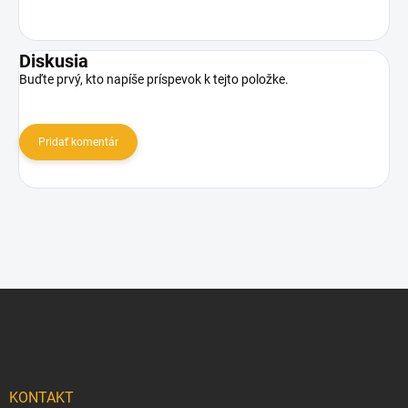
Diskusia
Buďte prvý, kto napíše príspevok k tejto položke.
Pridať komentár
Z
á
p
ä
t
i
KONTAKT