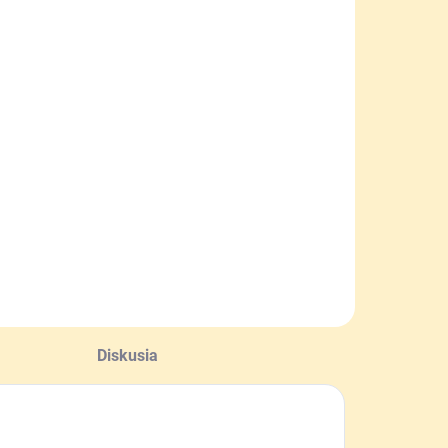
SKLADOM
elektívna
asca na sršňa
zijského -
espa velutina
,90 €
a pohár 0,7 -
,9l
Do košíka
Diskusia