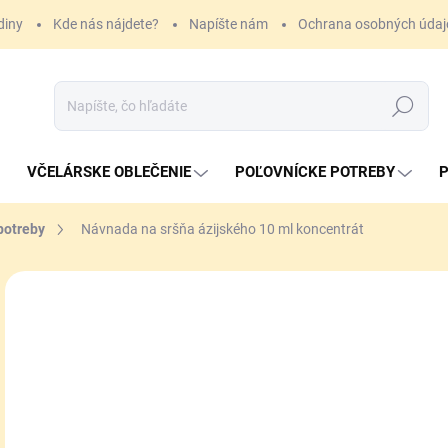
diny
Kde nás nájdete?
Napíšte nám
Ochrana osobných údaj
Hľadať
VČELÁRSKE OBLEČENIE
POĽOVNÍCKE POTREBY
P
potreby
Návnada na sršňa ázijského 10 ml koncentrát
1 
Jedn
SK
cena
MÔŽ
DO:
11.
MOŽ
DOR