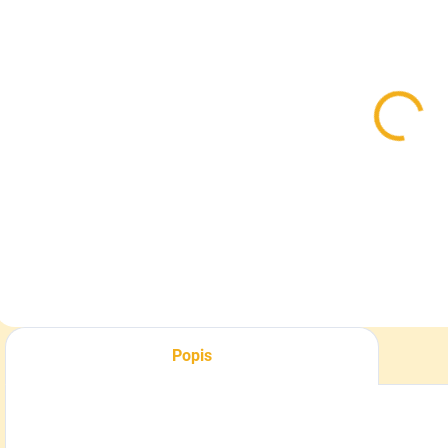
SKLADOM
SKLADOM
Pasca na
Návnada na
S
sršňa
sršne a osy s
p
ázijského
prídavkom
á
vedro
feromónu
V
7,90 €
15,90 €
3
300ml
n
0
Do košíka
Do košíka
Popis