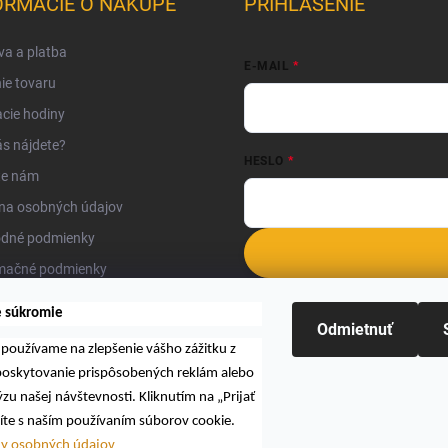
ORMÁCIE O NÁKUPE
PRIHLÁSENIE
a a platba
E-MAIL
ie tovaru
cie hodiny
s nájdete?
HESLO
te nám
na osobných údajov
dné podmienky
mačné podmienky
Nová registrácia
Zabudnuté hesl
kty
e súkromie
Odmietnuť
používame na zlepšenie vášho zážitku z
 poskytovanie prispôsobených reklám alebo
zu našej návštevnosti. Kliknutím na „Prijať
íte s naším používaním súborov cookie.
Hľadať
ny osobných údajov