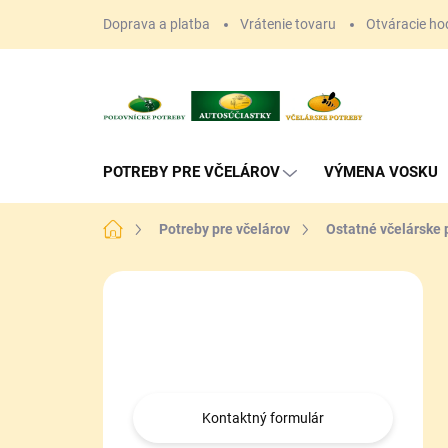
Prejsť
Doprava a platba
Vrátenie tovaru
Otváracie ho
na
obsah
POTREBY PRE VČELÁROV
VÝMENA VOSKU
Domov
Potreby pre včelárov
Ostatné včelárske 
B
o
Máte otázku?
č
n
Obráťte sa na nás.
ý
p
a
Kontaktný formulár
n