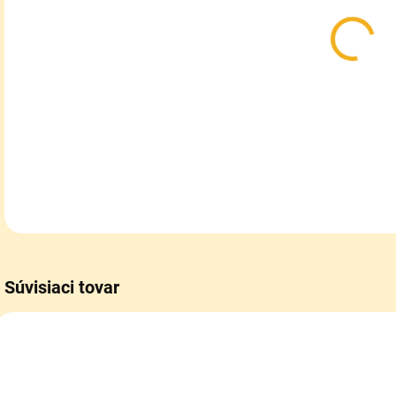
Príp
ázij
DETA
Súvisiaci tovar
NOV