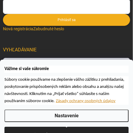
Prihlásiť sa
Nová registrácia
Zabudnuté heslo
VYHĽADÁVANIE
Hľadať
Vážime si vaše súkromie
Súbory cookie používame na zlepšenie vášho zážitku z prehliadania,
poskytovanie prispôsobených reklám alebo obsahu a analýzu našej
návštevnosti. Kliknutím na „Prijať všetko“ súhlasíte s naším
používaním súborov cookie.
Zásady ochrany osobných údajov
Copyright 2026
Včelárske a poľovnícke potreby AUTOSPOL O.K., s.r.o.
.
Nastavenie
Všetky práva vyhradené.
Upraviť nastavenie cookies
Vytvoril Shoptet