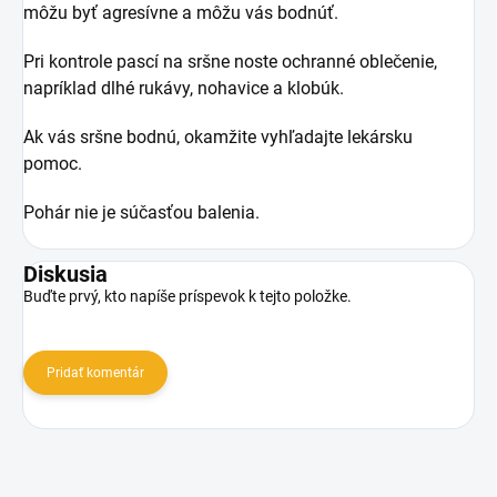
môžu byť agresívne a môžu vás bodnúť.
Pri kontrole pascí na sršne noste ochranné oblečenie,
napríklad dlhé rukávy, nohavice a klobúk.
Ak vás sršne bodnú, okamžite vyhľadajte lekársku
pomoc.
Pohár nie je súčasťou balenia.
Diskusia
Buďte prvý, kto napíše príspevok k tejto položke.
Pridať komentár