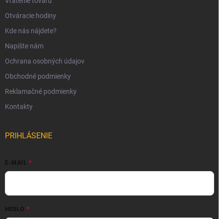
Vrátenie tovaru
Otváracie hodiny
Kde nás nájdete?
Napíšte nám
Ochrana osobných údajov
Obchodné podmienky
Reklamačné podmienky
Kontakty
PRIHLÁSENIE
E-MAIL
HESLO