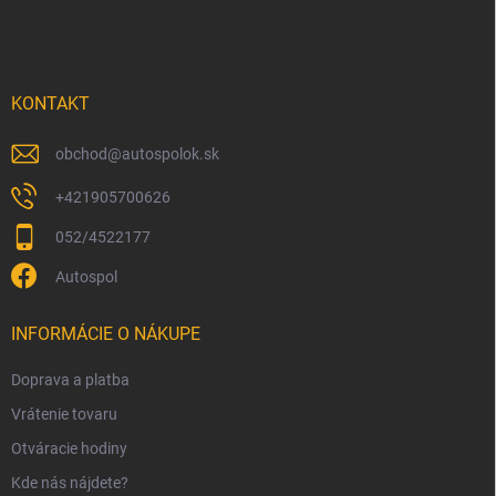
á
p
ä
t
i
KONTAKT
e
obchod
@
autospolok.sk
+421905700626
052/4522177
Autospol
INFORMÁCIE O NÁKUPE
Doprava a platba
Vrátenie tovaru
Otváracie hodiny
Kde nás nájdete?