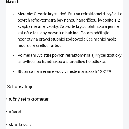
Návod:
Meranie: Otvorte kryciu doštičku na refraktometri , vyčistite
povrch refraktometra bavlnenou handričkou, kvapnite 1-2
kvapky meranej vzorky. Zatvorte kryciu platničku a jemne
zatlačte tak, aby nezvnikla bublina. Potom odčítajte
hodnoty na pravej stupnici zodpovedajúce hranici medzi
modrou a svetlou farbou.
Po meraní vyčistite povrch refraktometra aj krycej doštičky
s navlhčenou handričkou a starostlivo ho odložte.
Stupnica na meranie vody v mede má rozsah 12-27%
Set obsahuje:
• ručný refraktometer
• návod
• skrutkovač