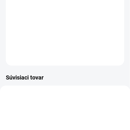
−
+
Pridať do košíka
Refraktometer na meranie obsahu vody v mede v rozsahu
12 - 27%, nakalibrovaný.
DETAILNÉ INFORMÁCIE
OPÝTAŤ SA
Súvisiaci tovar