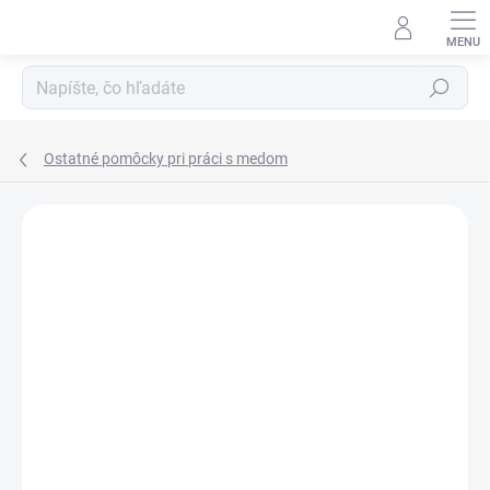
Prejsť
na
obsah
Hľadať
Ostatné pomôcky pri práci s medom