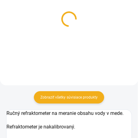
VYPREDANÉ
SKLADOM
Kalibračná sada na
Kvasinky na výrobu
refraktometer
medoviny
7,90 €
5 €
Detail
Do košíka
Zobraziť všetky súvisiace produkty
Ručný refraktometer na meranie obsahu vody v mede.
Refraktometer je nakalibrovaný.