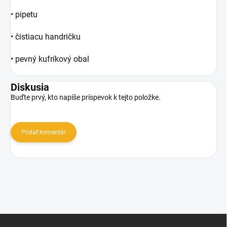
• pipetu
• čistiacu handričku
• pevný kufríkový obal
Diskusia
Buďte prvý, kto napíše príspevok k tejto položke.
Pridať komentár
Z