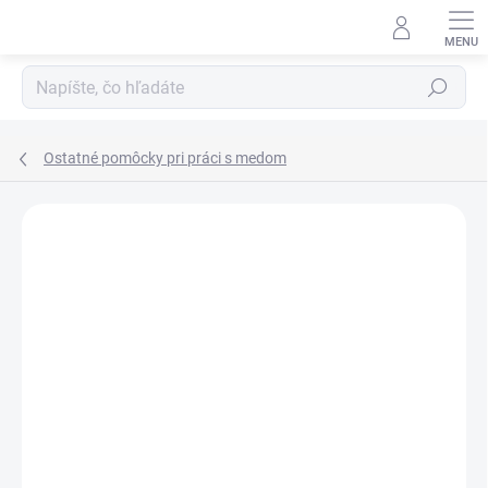
Prejsť
na
obsah
Hľadať
Ostatné pomôcky pri práci s medom