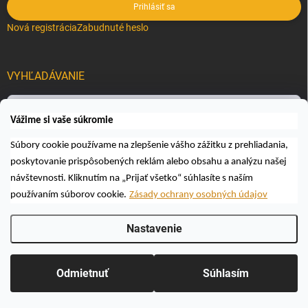
Prihlásiť sa
Nová registrácia
Zabudnuté heslo
VYHĽADÁVANIE
Hľadať
Vážime si vaše súkromie
Súbory cookie používame na zlepšenie vášho zážitku z prehliadania,
poskytovanie prispôsobených reklám alebo obsahu a analýzu našej
návštevnosti. Kliknutím na „Prijať všetko“ súhlasíte s naším
používaním súborov cookie.
Zásady ochrany osobných údajov
Copyright 2026
Včelárske a poľovnícke potreby AUTOSPOL O.K., s.r.o.
.
Nastavenie
Všetky práva vyhradené.
Upraviť nastavenie cookies
Vytvoril Shoptet
Odmietnuť
Súhlasím
Odstúpiť od zmluvy