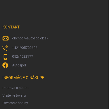
Z
á
p
ä
t
i
KONTAKT
e
obchod
@
autospolok.sk
+421905700626
052/4522177
Autospol
INFORMÁCIE O NÁKUPE
Doprava a platba
Vrátenie tovaru
Otváracie hodiny