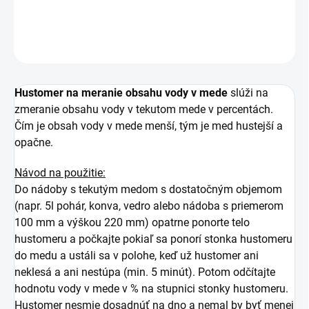
DETAILNÉ INFORMÁCIE
OPÝTAŤ SA
Hustomer na meranie obsahu vody v mede
slúži na
zmeranie obsahu vody v tekutom mede v percentách.
Čím je obsah vody v mede menší, tým je med hustejší a
opačne.
Návod na použitie:
Do nádoby s tekutým medom s dostatočným objemom
(napr. 5l pohár, konva, vedro alebo nádoba s priemerom
100 mm a výškou 220 mm) opatrne ponorte telo
hustomeru a počkajte pokiaľ sa ponorí stonka hustomeru
do medu a ustáli sa v polohe, keď už hustomer ani
neklesá a ani nestúpa (min. 5 minút). Potom odčítajte
hodnotu vody v mede v % na stupnici stonky hustomeru.
Hustomer nesmie dosadnúť na dno a nemal by byť menej