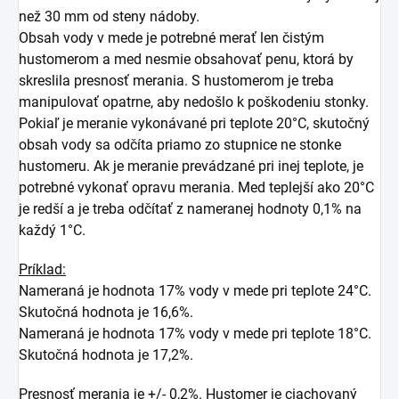
než 30 mm od steny nádoby.
Obsah vody v mede je potrebné merať len čistým
hustomerom a med nesmie obsahovať penu, ktorá by
skreslila presnosť merania. S hustomerom je treba
manipulovať opatrne, aby nedošlo k poškodeniu stonky.
Pokiaľ je meranie vykonávané pri teplote 20°C, skutočný
obsah vody sa odčíta priamo zo stupnice ne stonke
hustomeru. Ak je meranie prevádzané pri inej teplote, je
potrebné vykonať opravu merania. Med teplejší ako 20°C
je redší a je treba odčítať z nameranej hodnoty 0,1% na
každý 1°C.
Príklad:
Nameraná je hodnota 17% vody v mede pri teplote 24°C.
Skutočná hodnota je 16,6%.
Nameraná je hodnota 17% vody v mede pri teplote 18°C.
Skutočná hodnota je 17,2%.
Presnosť merania je +/- 0,2%. Hustomer je ciachovaný