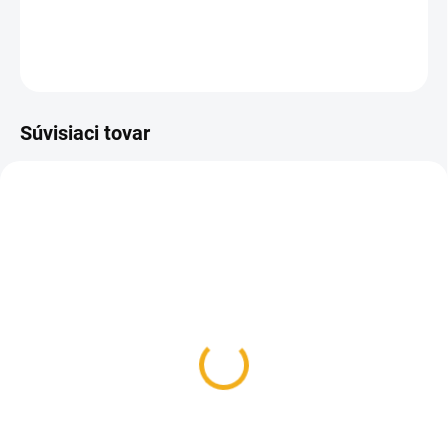
DETAILNÉ INFORMÁCIE
OPÝTAŤ SA
Súvisiaci tovar
SKLADOM
SKLADOM
Peňaženka na šírku
Puzdro na doklady diviak
jelenia hlava
16 €
26,90 €
Do košíka
Do košíka