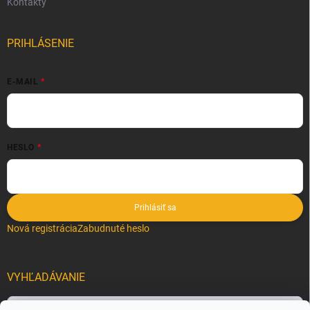
Kontakty
PRIHLÁSENIE
E-MAIL
HESLO
Prihlásiť sa
Nová registrácia
Zabudnuté heslo
VYHĽADÁVANIE