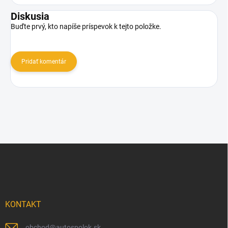
Diskusia
Buďte prvý, kto napíše príspevok k tejto položke.
Pridať komentár
Z
á
p
ä
t
i
KONTAKT
e
obchod
@
autospolok.sk