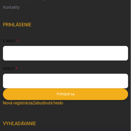
Kontakty
PRIHLÁSENIE
E-MAIL
HESLO
Prihlásiť sa
Nová registrácia
Zabudnuté heslo
VYHĽADÁVANIE