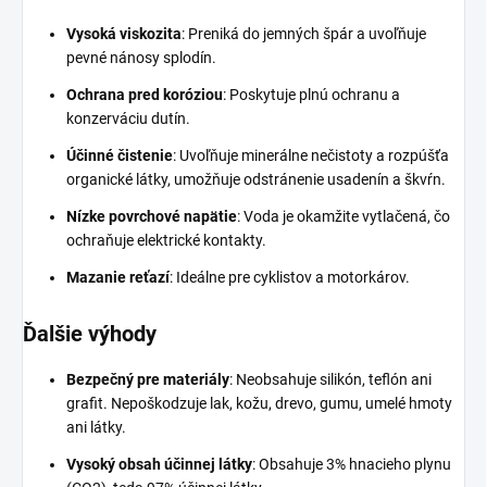
Vysoká viskozita
: Preniká do jemných špár a uvoľňuje
pevné nánosy splodín.
Ochrana pred koróziou
: Poskytuje plnú ochranu a
konzerváciu dutín.
Účinné čistenie
: Uvoľňuje minerálne nečistoty a rozpúšťa
organické látky, umožňuje odstránenie usadenín a škvŕn.
Nízke povrchové napätie
: Voda je okamžite vytlačená, čo
ochraňuje elektrické kontakty.
Mazanie reťazí
: Ideálne pre cyklistov a motorkárov.
Ďalšie výhody
Bezpečný pre materiály
: Neobsahuje silikón, teflón ani
grafit. Nepoškodzuje lak, kožu, drevo, gumu, umelé hmoty
ani látky.
Vysoký obsah účinnej látky
: Obsahuje 3% hnacieho plynu