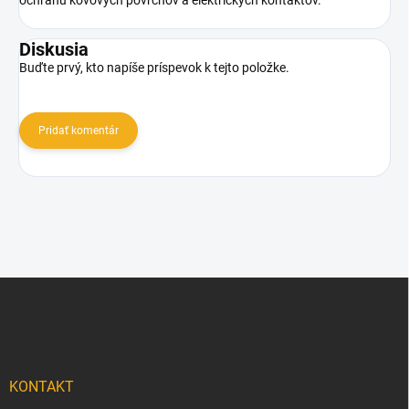
Diskusia
Buďte prvý, kto napíše príspevok k tejto položke.
Pridať komentár
Z
á
p
ä
t
i
KONTAKT
e