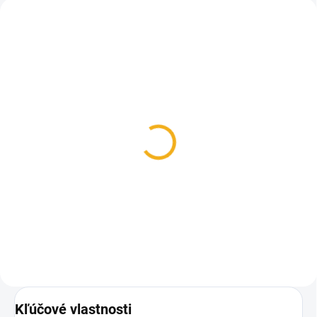
SKLADOM
Olej Brunox
Waffenpflege 300 ml
9,60 €
Do košíka
Kľúčové vlastnosti