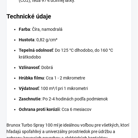
(CO2), teda 97% účinnej látky.
Technické údaje
Farba
: Číra, namodralá
Hustota
: 0,82 g/cm³
Tepelná odolnosť
: Do 125 °C dlhodobo, do 160 °C
krátkodobo
Vzlínavosť
: Dobrá
Hrúbka filmu
: Cca 1 - 2 mikrometre
Výdatnosť
: 100 m²/l pri 1 mikrometri
Zaschnutie
: Po 2-4 hodinách podľa podmienok
Ochrana proti korózii
: Cca 6 mesiacov
Brunox Turbo Spray 100 ml je ideálnou voľbou pre všetkých, ktorí
hľadajú spoľahlivý a univerzálny prostriedok pre údržbu a
ochranu kovových povrchov a elektrických kontaktov.