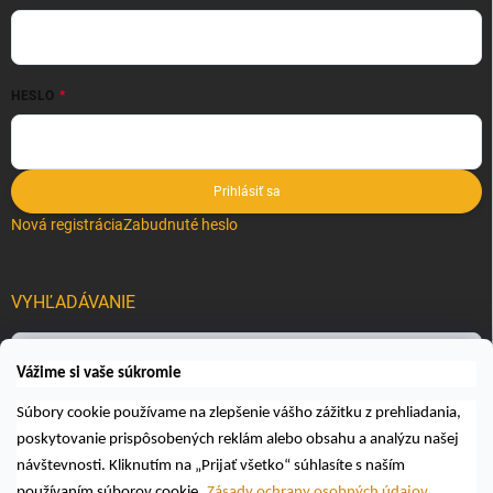
HESLO
Prihlásiť sa
Nová registrácia
Zabudnuté heslo
VYHĽADÁVANIE
Hľadať
Vážime si vaše súkromie
Súbory cookie používame na zlepšenie vášho zážitku z prehliadania,
poskytovanie prispôsobených reklám alebo obsahu a analýzu našej
návštevnosti. Kliknutím na „Prijať všetko“ súhlasíte s naším
používaním súborov cookie.
Zásady ochrany osobných údajov