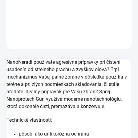
−
+
Pridať do košíka
DETAILNÉ INFORMÁCIE
OPÝTAŤ SA
NanoNeradi používate agresívne prípravky pri čistení
usadenín od strelného prachu a zvyškov olova? Trpí
mechanizmus Vašej palné zbrane v dôsledku použitia v
teréne a pri zlých podmienkach skladovania, či stále
hľadáte ideálny prípravok pre Vašu zbraň? Sprej
Nanoprotech Gun využíva moderné nanotechnológiu,
ktorá dokonale čistí, premazáva a konzervuje.
Technické vlastnosti:
pôsobí ako antikorózna ochrana