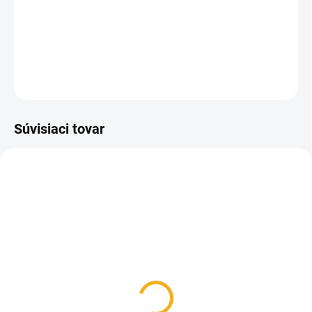
Praktický nerezový tanier so stojanom na odviečkovanie
včelích plastov s medom .
DETAILNÉ INFORMÁCIE
OPÝTAŤ SA
Súvisiaci tovar
SKLADOM
SKLADOM
Vidlička odviečkovacia
Cedník na med dvojitý
drevená 21 ihiel
vypuklý výsuvný nerez Ø