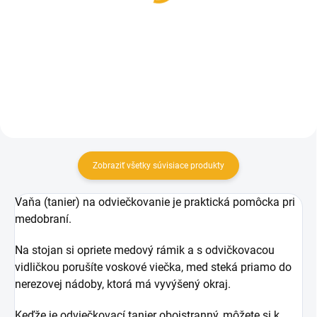
24 cm
10,90 €
33,90 €
Do košíka
Do košíka
Zobraziť všetky súvisiace produkty
Vaňa (tanier) na odviečkovanie je praktická pomôcka pri
medobraní.
Na stojan si opriete medový rámik a s odvičkovacou
vidličkou porušíte voskové viečka, med steká priamo do
nerezovej nádoby, ktorá má vyvýšený okraj.
Keďže je odviečkovací tanier obojstranný, môžete si k