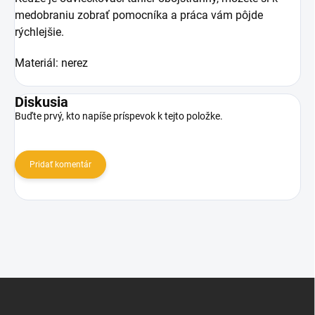
medobraniu zobrať pomocníka a práca vám pôjde
rýchlejšie.
Materiál: nerez
Diskusia
Buďte prvý, kto napíše príspevok k tejto položke.
Pridať komentár
Z
á