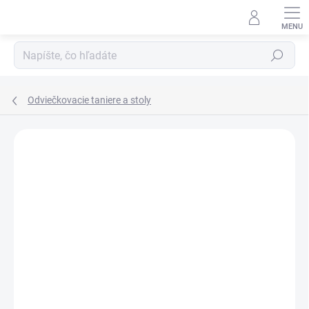
Prejsť
na
obsah
Hľadať
Odviečkovacie taniere a stoly