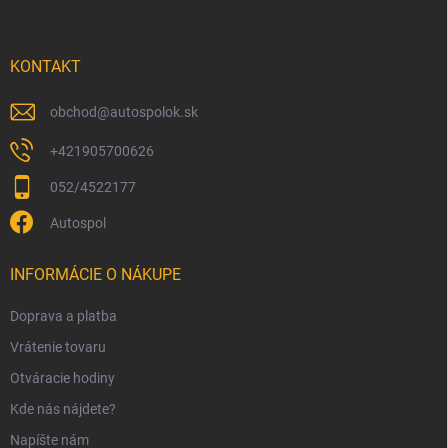
p
ä
t
i
KONTAKT
e
obchod
@
autospolok.sk
+421905700626
052/4522177
Autospol
INFORMÁCIE O NÁKUPE
Doprava a platba
Vrátenie tovaru
Otváracie hodiny
Kde nás nájdete?
Napíšte nám