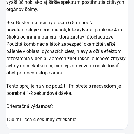
vyšší účinok, ako aj širšie spektrum postihnutia citlivých
orgánov šelmy.
BearBuster má účinný dosah 6-8 m podľa
poveternostných podmienok, kde vytvára približne 4 m
širokú ochrannú bariéru, ktorá zastaví útočiacu zver.
Použitá kombinácia látok zabezpečí okamžité veľké
pálenie v oblasti dýchacích ciest, hlavy a očí s efektom
rozostrenia videnia. Zároveň znefunkční čuchové zmysly
šelmy na niekoľko dní, čím jej zamedzí prenasledovať
obeť pomocou stopovania.
Tento sprej je na viac použití. Pri strete s medveďom je
potrebná 1-2 sekundová dávka.
Orientačná výdatnosť:
150 ml - cca 4 sekundy striekania