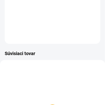
Bear Buster je obranný sprej proti medveďovi pri jeho
útoku.
Sprej má obsah 150 ml a predáva sa bez púzdra.
DETAILNÉ INFORMÁCIE
OPÝTAŤ SA
Súvisiaci tovar
SKLADOM
SKLADOM