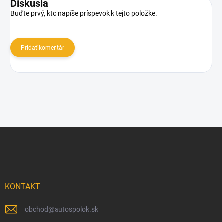
Diskusia
Buďte prvý, kto napíše príspevok k tejto položke.
Pridať komentár
Z
á
p
ä
t
i
KONTAKT
e
obchod
@
autospolok.sk