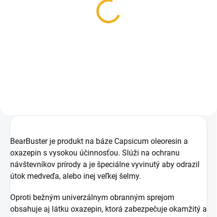
Zvonček proti
Lovecká dýka Mikov
medveďom farebný
Venado s pílkou 376
NH1Z
10,90 €
47,40 €
Detail
Do košíka
BearBuster je produkt na báze Capsicum oleoresin a
oxazepin s vysokou účinnosťou. Slúži na ochranu
návštevníkov prírody a je špeciálne vyvinutý aby odrazil
útok medveďa, alebo inej veľkej šelmy.
Oproti bežným univerzálnym obranným sprejom
obsahuje aj látku oxazepin, ktorá zabezpečuje okamžitý a