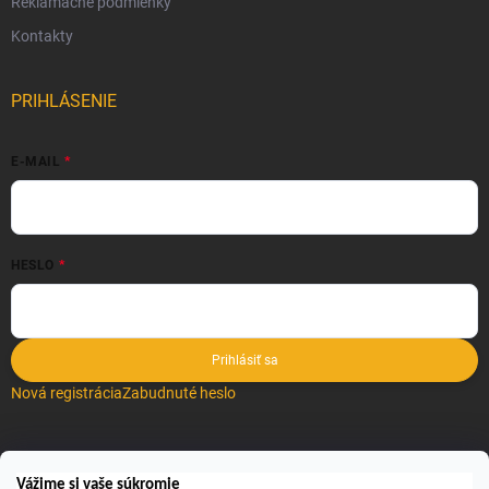
Reklamačné podmienky
Kontakty
PRIHLÁSENIE
E-MAIL
HESLO
Prihlásiť sa
Nová registrácia
Zabudnuté heslo
VYHĽADÁVANIE
Vážime si vaše súkromie