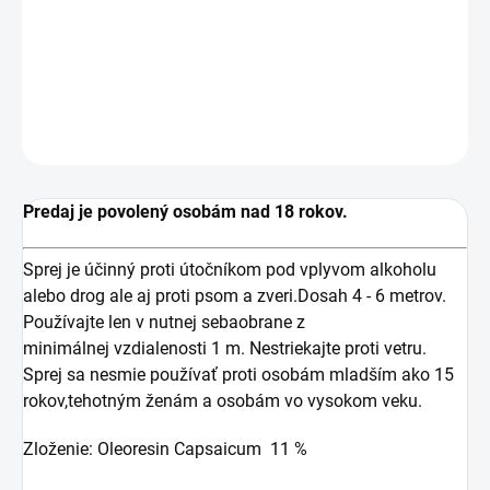
Sprej je účinný proti útočníkom pod vplyvom alkoholu
alebo drog ale aj proti psom a zveri.
DETAILNÉ INFORMÁCIE
OPÝTAŤ SA
Predaj je povolený osobám nad 18 rokov.
Sprej je účinný proti útočníkom pod vplyvom alkoholu
alebo drog ale aj proti psom a zveri.Dosah 4 - 6 metrov.
Používajte len v nutnej sebaobrane z
minimálnej vzdialenosti 1 m. Nestriekajte proti vetru.
Sprej sa nesmie používať proti osobám mladším ako 15
rokov,tehotným ženám a osobám vo vysokom veku.
Zloženie: Oleoresin Capsaicum 11 %