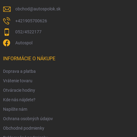
e
obchod
@
autospolok.sk
+421905700626
052/4522177
Autospol
INFORMÁCIE O NÁKUPE
Doprava a platba
Vrátenie tovaru
Otváracie hodiny
Kde nás nájdete?
Napíšte nám
Ochrana osobných údajov
Obchodné podmienky