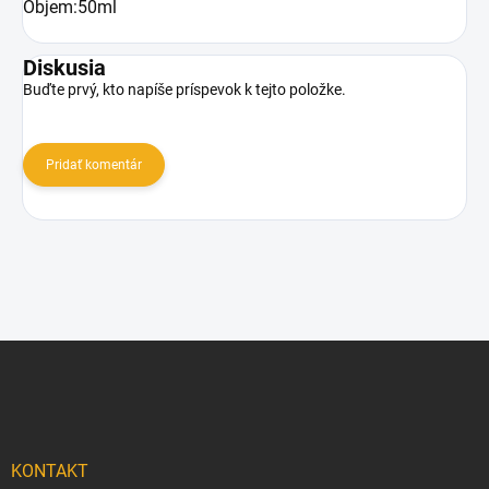
Objem:50ml
Diskusia
Buďte prvý, kto napíše príspevok k tejto položke.
Pridať komentár
Z
á
p
ä
t
i
KONTAKT