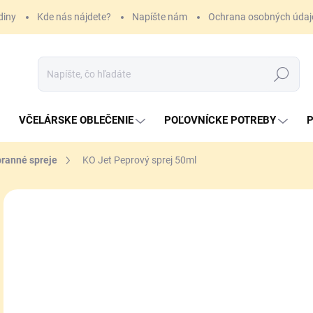
diny
Kde nás nájdete?
Napíšte nám
Ochrana osobných údaj
Hľadať
VČELÁRSKE OBLEČENIE
POĽOVNÍCKE POTREBY
P
ranné spreje
KO Jet Peprový sprej 50ml
ZNAČKA:
BALLISTOL
5,
Jedn
SK
cena
MÔŽ
DO:
10.