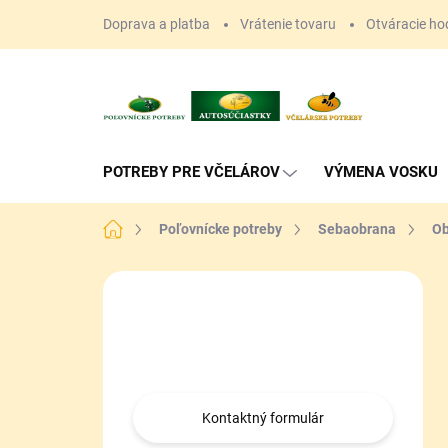
Prejsť
Doprava a platba
Vrátenie tovaru
Otváracie ho
na
obsah
POTREBY PRE VČELÁROV
VÝMENA VOSKU
Domov
Poľovnícke potreby
Sebaobrana
Ob
B
o
Máte otázku?
č
n
Obráťte sa na nás.
ý
p
a
Kontaktný formulár
n