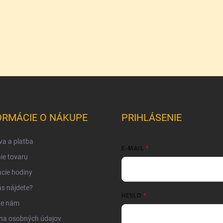
ORMÁCIE O NÁKUPE
PRIHLÁSENIE
a a platba
E-MAIL
ie tovaru
cie hodiny
s nájdete?
HESLO
te nám
na osobných údajov