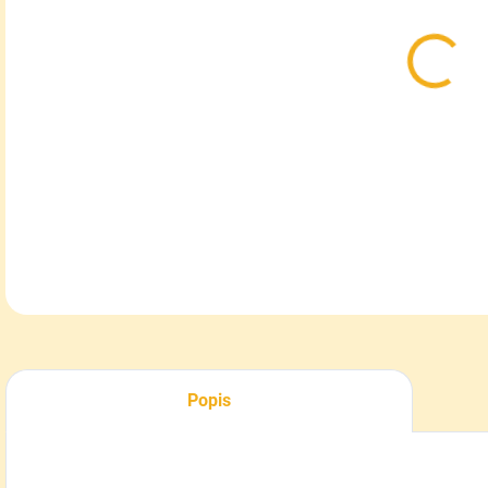
MOŽ
DOR
Spr
aleb
DETA
Popis