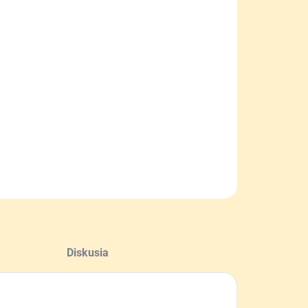
NOSTI
UČENIA
−
+
Pridať do košíka
ej je účinný proti útočníkom pod vplyvom alkoholu
o drog ale aj proti psom a zveri.
ILNÉ INFORMÁCIE
OPÝTAŤ SA
Diskusia