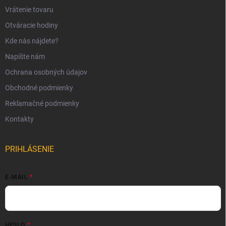
Vrátenie tovaru
Otváracie hodiny
Kde nás nájdete?
Napíšte nám
Ochrana osobných údajov
Obchodné podmienky
Reklamačné podmienky
Kontakty
PRIHLÁSENIE
E-MAIL
HESLO