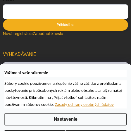
Prihlásiť sa
Nová registrácia
Zabudnuté heslo
VYHĽADÁVANIE
Hľadať
Vážime si vaše súkromie
Súbory cookie používame na zlepšenie vášho zážitku z prehliadania,
poskytovanie prispôsobených reklám alebo obsahu a analýzu našej
návštevnosti. Kliknutím na „Prijať všetko“ súhlasíte s naším
používaním súborov cookie.
Zásady ochrany osobných údajov
Copyright 2026
Včelárske a poľovnícke potreby AUTOSPOL O.K., s.r.o.
.
Nastavenie
Všetky práva vyhradené.
Upraviť nastavenie cookies
Vytvoril Shoptet