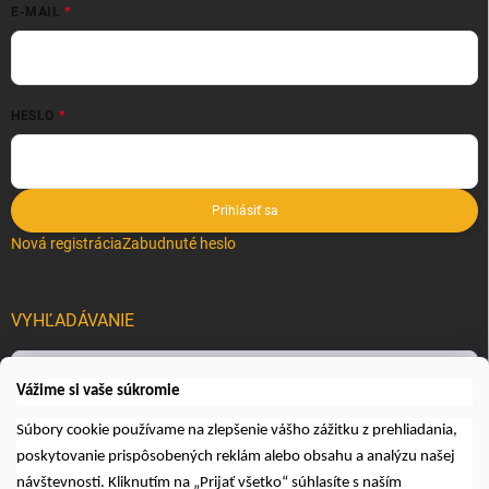
E-MAIL
HESLO
Prihlásiť sa
Nová registrácia
Zabudnuté heslo
VYHĽADÁVANIE
Hľadať
Vážime si vaše súkromie
Súbory cookie používame na zlepšenie vášho zážitku z prehliadania,
poskytovanie prispôsobených reklám alebo obsahu a analýzu našej
návštevnosti. Kliknutím na „Prijať všetko“ súhlasíte s naším