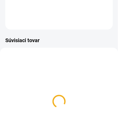
DETAILNÉ INFORMÁCIE
OPÝTAŤ SA
Súvisiaci tovar
SKLADOM
MOMENTÁLNE NEDOSTUPNÉ
Lyžička prelarvovacia
Lyžička prelarvovacia
nerezová lomená BEE
kovová
3 €
7,60 €